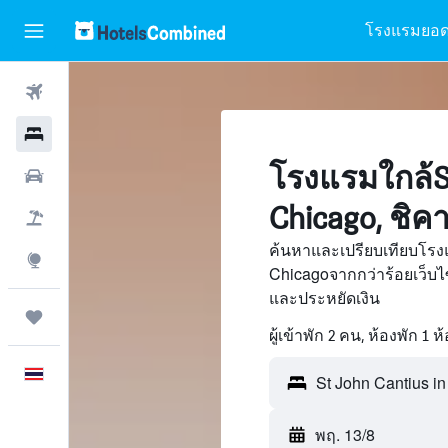
โรงแรมยอด
ตั๋วเครื่องบิน
โรงแรม
โรงแรมใกล้St
รถเช่า
Chicago, ชิค
เที่ยวบิน+โรงแรม
ค้นหาและเปรียบเทียบโรงแ
สำรวจ
Chicagoจากกว่าร้อยเว็บ
และประหยัดเงิน
ทริป
ผู้เข้าพัก 2 คน, ห้องพัก 1 ห
ภาษาไทย
พฤ. 13/8