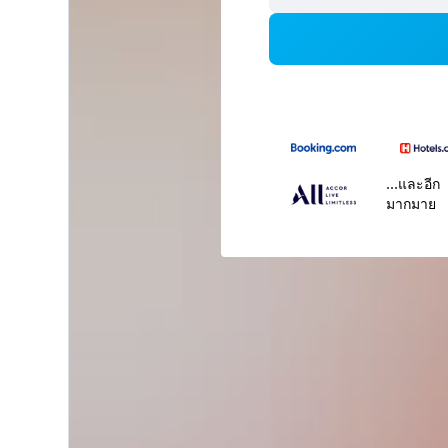
...และอีก
มากมาย