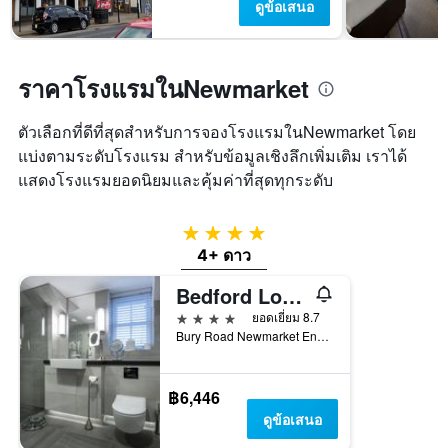
ดูข้อเสนอ
ช่วง
Y
สุด
1
สัปดาห์
แกน
นี้
แแส
ราคาโรงแรมในNewmarket
ที่
ดง
พบ
ราคา
ตัวเลือกที่ดีที่สุดสำหรับการจองโรงแรมในNewmarket โดย
ใน
เฉลี่ย
ช่วง
ของ
แบ่งตามระดับโรงแรม สำหรับข้อมูลเชิงลึกเพิ่มเติม เราได้
3
ห้อง
แสดงโรงแรมยอดนิยมและคุ้มค่าที่สุดทุกระดับ
วัน
พัก
ที่
ผ่าน
4 ดาว
มา
4+ ดาว
Bedford Lodge Hotel & Spa
4 ดาว
ยอดเยี่ยม 8.7
Bury Road Newmarket England Cb8 7Bx, Newmarket, สหราชอาณาจักร
฿6,446
ดูข้อเสนอ