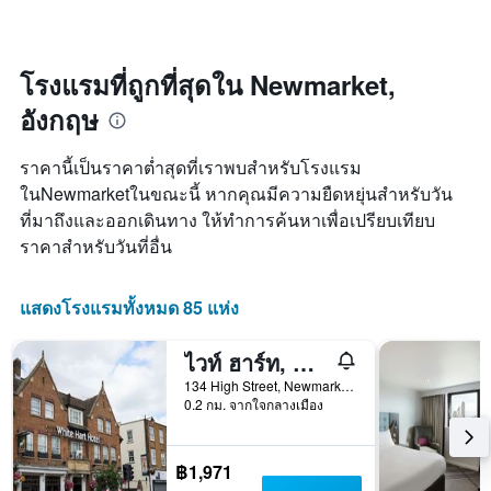
แกน
พัก
ซึ่ง
X
เมื่อ
พบใน
1
ใกล้
3
แกน
ถึง
โรงแรมที่ถูกที่สุดใน Newmarket,
วัน
แสดง
วัน
ที่
อังกฤษ
หมวด
ที่
ผ่าน
หมู่
เข้า
มา
โรงแรม
พัก
ราคานี้เป็นราคาต่ำสุดที่เราพบสำหรับโรงแรม
ตาม
แผนภูมิ
ในNewmarketในขณะนี้ หากคุณมีความยืดหยุ่นสำหรับวัน
จำนวน
มี
ที่มาถึงและออกเดินทาง ให้ทำการค้นหาเพื่อเปรียบเทียบ
ดาว
แกน
แผนภูมิ
X
ราคาสำหรับวันที่อื่น
มี
1
แกน
แกน
Y
แสดง
แสดงโรงแรมทั้งหมด 85 แห่ง
1
จำนวน
แกน
วัน
ไวท์ ฮาร์ท, นิวมาร์เก็ต โดย มาร์สตันส์ อินน์
แสดง
ก่อน
ราคา
การ
134 High Street, Newmarket, สหราชอาณาจักร
0.2 กม. จากใจกลางเมือง
เฉลี่ย
เข้า
ของ
พัก
ห้อง
แผนภูมิ
พัก
มี
฿1,971
ใน
แกน