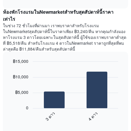
ราคา
interactive
ของ
เฉลี่ย
chart
สัปดาห์
ห้องพักโรงแรมในNewmarketสำหรับสุดสัปดาห์นี้ราคา
ของ
แผนภูมิ
ห้อง
เท่าไร
มี
พัก
ในช่วง 72 ชั่วโมงที่ผ่านมา เราพบราคาสำหรับโรงแรม
แกน
คืน
ในNewmarketสุดสัปดาห์นี้ในราคาเพียง ฿3,240/คืน หากคุณกำลังมอง
Y
นี้
หาโรงแรม 3 ดาวโดยเฉพาะในสุดสัปดาห์นี้ ผู้ใช้ของเราพบราคาต่ำสุด
1
ที่
ที่ ฿5,518/คืน สำหรับโรงแรม 4 ดาวในNewmarket ราคาถูกที่สุดที่พบ
แกน
พบ
แแส
ล่าสุดคือ ฿11,884/คืนสำหรับสุดสัปดาห์นี้
ใน
ดง
ช่วง
ราคา
฿15,000
3
เฉลี่ย
วัน
Bar
Chart
ของ
graphic.
chart
ที่
ห้อง
฿10,000
with
ผ่าน
พัก
2
มา
bars.
โดย
฿5,000
รวบรวม
แผนภูมิ
ตาม
ต่อ
ระดับ
0
ไป
ดาว
3 ดาว
4 ดาว
นี้
แผนภูมิ
End
แสดง
มี
of
ราคา
interactive
แกน
chart