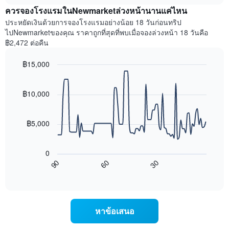
เฉลี่ย
X
ควรจองโรงแรมในNewmarketล่วงหน้านานแค่ไหน
ของ
1
ห้อง
ประหยัดเงินด้วยการจองโรงแรมอย่างน้อย 18 วันก่อนทริป
แกน
พัก
ไปNewmarketของคุณ ราคาถูกที่สุดที่พบเมื่อจองล่วงหน้า 18 วันคือ
แสดง
ใน
฿2,472 ต่อคืน
หมวด
สุด
หมู่
สัปดาห์
โรงแรม
฿15,000
นี้
ตาม
Line
Chart
ที่
จำนวน
graphic.
chart
พบ
with
ดาว
฿10,000
ใน
90
แผนภูมิ
ช่วง
data
มี
points.
3
แกน
฿5,000
วัน
Y
ที่
แผนภูมิ
1
ผ่าน
ต่อ
แกน
0
มา
ไป
แสดง
90
60
30
โดย
นี้
End
ราคา
of
รวบรวม
แสดง
เฉลี่ย
interactive
ตาม
การ
chart
ของ
ระดับ
เปลี่ยนแปลง
ห้อง
ดาว
ของ
พัก
หาข้อเสนอ
แผนภูมิ
ราคา
คืน
มี
ห้อง
นี้