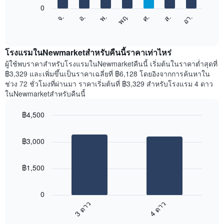
แกน
0
X
แผนภูมิ
ศ.
พฤ.
พ.
อ.
จ.
อา.
ส.
1
ต่อ
End
แกน
of
ไป
interactive
แสดง
นี้
chart
เดือน
แสดง
โรงแรมในNewmarketสำหรับคืนนี้ราคาเท่าไหร่
แผนภูมิ
ราคา
ผู้ใช้พบราคาสำหรับโรงแรมในNewmarketคืนนี้ เริ่มต้นในราคาต่ำสุดที่
มี
เฉลี่ย
฿3,329 และเพิ่มขึ้นเป็นราคาเฉลี่ยที่ ฿6,128 โดยอิงจากการค้นหาใน
แกน
ของ
ช่วง 72 ชั่วโมงที่ผ่านมา ราคาเริ่มต้นที่ ฿3,329 สำหรับโรงแรม 4 ดาว
Y
ห้อง
ในNewmarketสำหรับคืนนี้
1
พัก
แกน
ใน
แแส
฿4,500
แต่ละ
ดง
Bar
วัน
Chart
ราคา
graphic.
chart
ของ
฿3,000
with
เฉลี่ย
สัปดาห์
2
ของ
แผนภูมิ
bars.
ห้อง
มี
฿1,500
พัก
แกน
แผนภูมิ
X
ต่อ
1
0
ไป
แกน
3 ดาว
4 ดาว
นี้
แสดง
End
แสดง
วัน
of