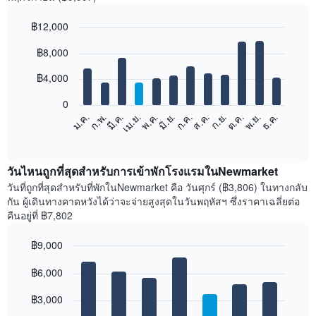
฿12,000
Bar
Chart
฿8,000
graphic.
chart
with
12
฿4,000
bars.
0
แผนภูมิ
ก.พ.
พ.ค.
ส.ค.
พ.ย.
มี.ค.
มิ.ย.
ก.ย.
ธ.ค.
ม.ค.
เม.ย.
ก.ค.
ต.ค.
ต่อ
End
of
ไป
interactive
นี้
chart
แสดง
วันไหนถูกที่สุดสำหรับการเข้าพักโรงแรมในNewmarket
ราคา
วันที่ถูกที่สุดสำหรับที่พักในNewmarket คือ วันศุกร์ (฿3,806) ในทางกลับ
เฉลี่ย
กัน ผู้เดินทางคาดหวังได้ว่าจะจ่ายสูงสุดในวันพฤหัสฯ ซึ่งราคาเฉลี่ยต่อ
ของ
คืนอยู่ที่ ฿7,802
ห้อง
พัก
฿9,000
ใน
Bar
แต่ละ
Chart
graphic.
฿6,000
chart
เดือน
with
แผนภูมิ
7
฿3,000
มี
bars.