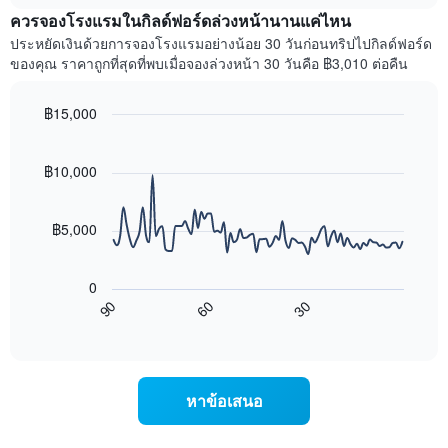
เฉลี่ย
X
ควรจองโรงแรมในกิลด์ฟอร์ดล่วงหน้านานแค่ไหน
ของ
1
ห้อง
ประหยัดเงินด้วยการจองโรงแรมอย่างน้อย 30 วันก่อนทริปไปกิลด์ฟอร์ด
แกน
พัก
ของคุณ ราคาถูกที่สุดที่พบเมื่อจองล่วงหน้า 30 วันคือ ฿3,010 ต่อคืน
แสดง
ใน
หมวด
สุด
หมู่
฿15,000
สัปดาห์
โรงแรม
นี้
Line
Chart
ตาม
graphic.
chart
ที่
จำนวน
with
฿10,000
พบ
ดาว
90
ใน
แผนภูมิ
data
ช่วง
points.
มี
฿5,000
3
แกน
วัน
แผนภูมิ
Y
ที่
ต่อ
1
ผ่าน
0
ไป
แกน
มา
90
60
30
นี้
แสดง
End
โดย
of
แสดง
ราคา
interactive
รวบรวม
การ
เฉลี่ย
chart
ตาม
เปลี่ยนแปลง
ของ
ระดับ
ของ
ห้อง
หาข้อเสนอ
ดาว
ราคา
พัก
แผนภูมิ
ห้อง
คืน
มี
พัก
นี้