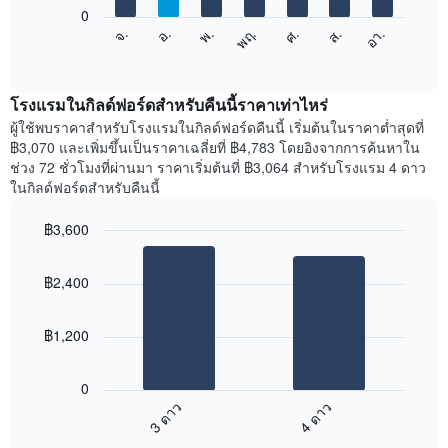
แกน
0
X
แผนภูมิ
ศ.
พฤ.
พ.
อ.
จ.
อา.
ส.
1
ต่อ
End
แกน
of
ไป
interactive
แสดง
นี้
chart
เดือน
แสดง
โรงแรมในกิลด์ฟอร์ดสำหรับคืนนี้ราคาเท่าไหร่
แผนภูมิ
ราคา
ผู้ใช้พบราคาสำหรับโรงแรมในกิลด์ฟอร์ดคืนนี้ เริ่มต้นในราคาต่ำสุดที่
มี
เฉลี่ย
฿3,070 และเพิ่มขึ้นเป็นราคาเฉลี่ยที่ ฿4,783 โดยอิงจากการค้นหาใน
แกน
ของ
ช่วง 72 ชั่วโมงที่ผ่านมา ราคาเริ่มต้นที่ ฿3,064 สำหรับโรงแรม 4 ดาว
Y
ห้อง
ในกิลด์ฟอร์ดสำหรับคืนนี้
1
พัก
แกน
ใน
แแส
฿3,600
แต่ละ
ดง
Bar
วัน
Chart
ราคา
graphic.
chart
ของ
฿2,400
with
เฉลี่ย
สัปดาห์
2
ของ
แผนภูมิ
bars.
ห้อง
มี
฿1,200
พัก
แกน
แผนภูมิ
X
ต่อ
1
0
ไป
แกน
3 ดาว
4 ดาว
นี้
แสดง
End
แสดง
วัน
of