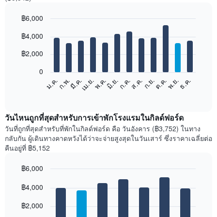
฿6,000
Bar
Chart
฿4,000
graphic.
chart
with
12
฿2,000
bars.
0
แผนภูมิ
ม.ค.
ก.พ.
มี.ค.
เม.ย.
พ.ค.
มิ.ย.
ก.ค.
ส.ค.
ก.ย.
ต.ค.
พ.ย.
ธ.ค.
ต่อ
End
of
ไป
interactive
นี้
chart
แสดง
วันไหนถูกที่สุดสำหรับการเข้าพักโรงแรมในกิลด์ฟอร์ด
ราคา
วันที่ถูกที่สุดสำหรับที่พักในกิลด์ฟอร์ด คือ วันอังคาร (฿3,752) ในทาง
เฉลี่ย
กลับกัน ผู้เดินทางคาดหวังได้ว่าจะจ่ายสูงสุดในวันเสาร์ ซึ่งราคาเฉลี่ยต่อ
ของ
คืนอยู่ที่ ฿5,152
ห้อง
พัก
฿6,000
ใน
Bar
แต่ละ
Chart
graphic.
฿4,000
chart
เดือน
with
แผนภูมิ
7
฿2,000
มี
bars.