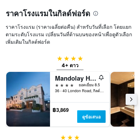
Y
ช่วง
1
ราคาโรงแรมในกิลด์ฟอร์ด
สุด
แกน
สัปดาห์
แแส
นี้
ดง
ราคาโรงแรม (ราคาเฉลี่ยต่อคืน) สำหรับวันที่เลือก โดยแยก
ที่
ราคา
ตามระดับโรงแรม เปลี่ยนวันที่ด้านบนของหน้าเพื่อดูตัวเลือก
พบ
เฉลี่ย
ใน
เพิ่มเติมในกิลด์ฟอร์ด
ของ
ช่วง
ห้อง
3
พัก
4 ดาว
วัน
ที่
4+ ดาว
ผ่าน
Mandolay Hotel Guildford
มา
4 ดาว
ยอดเยี่ยม 8.5
36 - 40 London Road, กิลด์ฟอร์ด, สหราชอาณาจักร
฿3,869
ดูข้อเสนอ
3 ดาว