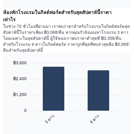
ราคา
interactive
ของ
เฉลี่ย
chart
สัปดาห์
ห้องพักโรงแรมในกิลด์ฟอร์ดสำหรับสุดสัปดาห์นี้ราคา
ของ
แผนภูมิ
ห้อง
เท่าไร
มี
พัก
ในช่วง 72 ชั่วโมงที่ผ่านมา เราพบราคาสำหรับโรงแรมในกิลด์ฟอร์ดสุด
แกน
คืน
สัปดาห์นี้ในราคาเพียง ฿3,068/คืน หากคุณกำลังมองหาโรงแรม 3 ดาว
Y
นี้
โดยเฉพาะในสุดสัปดาห์นี้ ผู้ใช้ของเราพบราคาต่ำสุดที่ ฿3,358/คืน
1
ที่
สำหรับโรงแรม 4 ดาวในกิลด์ฟอร์ด ราคาถูกที่สุดที่พบล่าสุดคือ ฿3,068/
แกน
พบ
แแส
คืนสำหรับสุดสัปดาห์นี้
ใน
ดง
ช่วง
ราคา
฿3,600
3
เฉลี่ย
วัน
Bar
Chart
ของ
graphic.
chart
ที่
ห้อง
฿2,400
with
ผ่าน
พัก
2
มา
bars.
โดย
฿1,200
รวบรวม
แผนภูมิ
ตาม
ต่อ
ระดับ
0
ไป
ดาว
3 ดาว
4 ดาว
นี้
แผนภูมิ
End
แสดง
มี
of
ราคา
interactive
แกน
chart