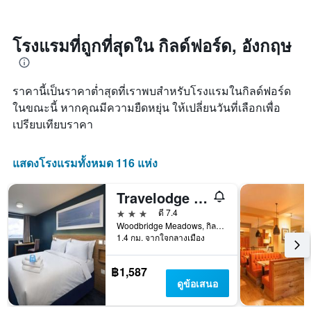
แกน
เมื่อ
ซึ่ง
X
ใกล้
พบใน
1
ถึง
3
โรงแรมที่ถูกที่สุดใน กิลด์ฟอร์ด, อังกฤษ
แกน
วัน
วัน
แสดง
ที่
ที่
หมวด
เข้า
ผ่าน
หมู่
ราคานี้เป็นราคาต่ำสุดที่เราพบสำหรับโรงแรมในกิลด์ฟอร์ด
พัก
มา
โรงแรม
แผนภูมิ
ในขณะนี้ หากคุณมีความยืดหยุ่น ให้เปลี่ยนวันที่เลือกเพื่อ
ตาม
มี
เปรียบเทียบราคา
จำนวน
แกน
ดาว
X
แผนภูมิ
1
แสดงโรงแรมทั้งหมด 116 แห่ง
มี
แกน
แกน
แสดง
Y
Travelodge Guildford
จำนวน
1
วัน
3 ดาว
ดี 7.4
แกน
ก่อน
Woodbridge Meadows, กิลด์ฟอร์ด, สหราชอาณาจักร
แสดง
การ
1.4 กม. จากใจกลางเมือง
ราคา
เข้า
เฉลี่ย
พัก
฿1,587
ของ
แผนภูมิ
ดูข้อเสนอ
ห้อง
มี
พัก
แกน
ใน