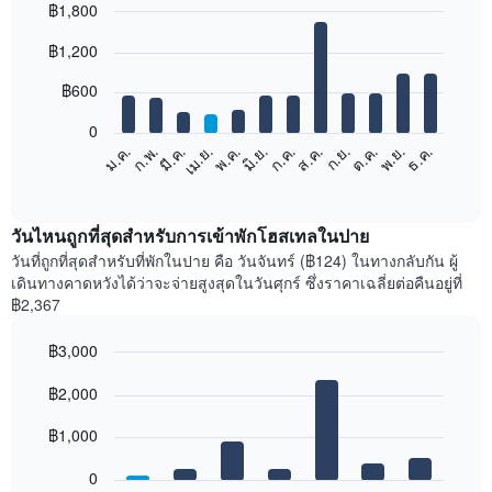
฿1,800
Bar
Chart
฿1,200
graphic.
chart
with
12
฿600
bars.
0
แผนภูมิ
ม.ค.
ก.พ.
มี.ค.
เม.ย.
พ.ค.
มิ.ย.
ก.ค.
ส.ค.
ก.ย.
ต.ค.
พ.ย.
ธ.ค.
ต่อ
End
of
ไป
interactive
นี้
chart
แสดง
วันไหนถูกที่สุดสำหรับการเข้าพักโฮสเทลในปาย
ราคา
วันที่ถูกที่สุดสำหรับที่พักในปาย คือ วันจันทร์ (฿124) ในทางกลับกัน ผู้
เฉลี่ย
เดินทางคาดหวังได้ว่าจะจ่ายสูงสุดในวันศุกร์ ซึ่งราคาเฉลี่ยต่อคืนอยู่ที่
ของ
฿2,367
ห้อง
พัก
฿3,000
ใน
Bar
แต่ละ
Chart
graphic.
฿2,000
chart
เดือน
with
แผนภูมิ
7
฿1,000
มี
bars.
แกน
0
X
แผนภูมิ