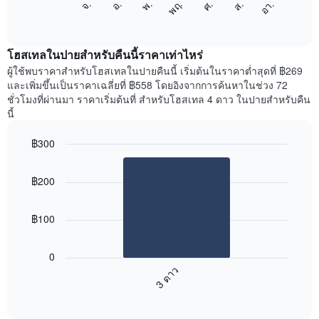
ศ.
พฤ.
พ.
อ.
จ.
อา.
ส.
1
ต่อ
End
แกน
of
ไป
interactive
แสดง
นี้
chart
เดือน
แสดง
โฮสเทลในปายสำหรับคืนนี้ราคาเท่าไหร่
แผนภูมิ
ราคา
ผู้ใช้พบราคาสำหรับโฮสเทลในปายคืนนี้ เริ่มต้นในราคาต่ำสุดที่ ฿269
มี
เฉลี่ย
และเพิ่มขึ้นเป็นราคาเฉลี่ยที่ ฿558 โดยอิงจากการค้นหาในช่วง 72
แกน
ของ
ชั่วโมงที่ผ่านมา ราคาเริ่มต้นที่ สำหรับโฮสเทล 4 ดาว ในปายสำหรับคืน
Y
ห้อง
นี้
1
พัก
แกน
ใน
แแส
฿300
แต่ละ
ดง
Bar
วัน
Chart
ราคา
graphic.
chart
ของ
฿200
with
เฉลี่ย
สัปดาห์
1
ของ
แผนภูมิ
bar.
ห้อง
มี
฿100
พัก
แกน
แผนภูมิ
X
ต่อ
1
0
ไป
แกน
3 ดาว
นี้
แสดง
End
แสดง
วัน
of
ราคา
interactive
ของ
เฉลี่ย
chart