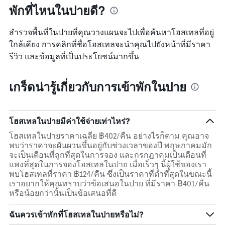
1
พักที่ไหนในปายดี?
แกน
แสดง
หมวด
สำรวจพื้นที่ในปายที่คุณวางแผนจะไปเพื่อค้นหาโฮสเทลที่อยู่
หมู่
ใกล้เคียง การคลิกที่ชื่อโฮสเทลจะนำคุณไปยังหน้าที่มีราคา
โรงแรม
รีวิว และข้อมูลที่เป็นประโยชน์มากขึ้น
ตาม
จำนวน
ดาว
เกร็ดน่ารู้เกี่ยวกับการเข้าพักในปาย
แผนภูมิ
มี
แกน
Y
โฮสเทลในปายมีค่าใช้จ่ายเท่าไหร่?
1
แกน
โฮสเทลในปายราคาเฉลี่ย ฿402/คืน อย่างไรก็ตาม คุณอาจ
แสดง
พบว่าราคาจะผันผวนขึ้นอยู่กับช่วงเวลาของปี พฤษภาคมมัก
ราคา
จะเป็นเดือนที่ถูกที่สุดในการจอง และกรกฎาคมเป็นเดือนที่
เฉลี่ย
แพงที่สุดในการจองโฮสเทลในปาย เมื่อเร็วๆ นี้ผู้ใช้ของเรา
ของ
พบโฮสเทลที่ราคา ฿124/คืน ซึ่งเป็นราคาที่ต่ำที่สุดในขณะนี้
ห้อง
เราอยากให้คุณทราบว่าข้อเสนอในปาย ที่มีราคา ฿401/คืน
พัก
หรือน้อยกว่านั้นเป็นข้อเสนอที่ดี
คืน
นี้
ฉันควรเข้าพักที่โฮสเทลในปายหรือไม่?
ซึ่ง