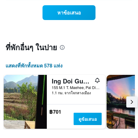
สัปดาห์
ของ
แผนภูมิ
ห้อง
หาข้อเสนอ
มี
พัก
แกน
คืน
Y
นี้
1
ที่
แกน
พบ
แแส
ใน
ที่พักอื่นๆ ในปาย
ดง
ช่วง
ราคา
3
เฉลี่ย
วัน
แสดงที่พักทั้งหมด 578 แห่ง
ของ
ที่
ห้อง
ผ่าน
พัก
Ing Doi Guest House
มา
โดย
155 M.1 T. Maehee, Pai District, Mae Hong Son, ปาย, ประเทศไทย
รวบรวม
1.1 กม. จากใจกลางเมือง
ตาม
ระดับ
ดาว
฿701
แผนภูมิ
ดูข้อเสนอ
มี
แกน
X