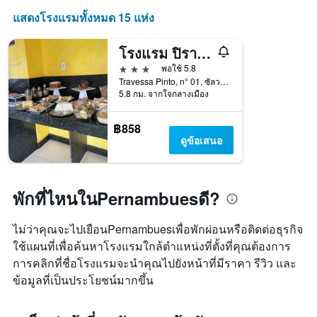
แสดง
วัน
แสดงโรงแรมทั้งหมด 15 แห่ง
ของ
สัปดาห์
โรงแรม ปิรามิเด อิกวาเตมี
แผนภูมิ
มี
3 ดาว
พอใช้ 5.8
แกน
Travessa Pinto, n° 01, ซัลวาดอร์, บราซิล
5.8 กม. จากใจกลางเมือง
Y
1
แกน
฿858
แแส
ดูข้อเสนอ
ดง
ราคา
เฉลี่ย
ของ
พักที่ไหนในPernambuesดี?
ห้อง
พัก
ไม่ว่าคุณจะไปเยือนPernambuesเพื่อพักผ่อนหรือติดต่อธุรกิจ
ใช้แผนที่เพื่อค้นหาโรงแรมใกล้ตำแหน่งที่ตั้งที่คุณต้องการ
การคลิกที่ชื่อโรงแรมจะนำคุณไปยังหน้าที่มีราคา รีวิว และ
ข้อมูลที่เป็นประโยชน์มากขึ้น