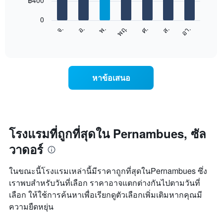
฿400
มี
bars.
แกน
0
X
แผนภูมิ
ศ.
พฤ.
พ.
อ.
จ.
อา.
ส.
1
ต่อ
End
แกน
of
ไป
interactive
แสดง
นี้
chart
เดือน
แสดง
แผนภูมิ
ราคา
หาข้อเสนอ
มี
เฉลี่ย
แกน
ของ
Y
ห้อง
1
พัก
แกน
ใน
แแส
แต่ละ
โรงแรมที่ถูกที่สุดใน Pernambues, ซัล
ดง
วัน
ราคา
วาดอร์
ของ
เฉลี่ย
สัปดาห์
ของ
แผนภูมิ
ในขณะนี้โรงแรมเหล่านี้มีราคาถูกที่สุดในPernambues ซึ่ง
ห้อง
มี
พัก
เราพบสำหรับวันที่เลือก ราคาอาจแตกต่างกันไปตามวันที่
แกน
เลือก ให้ใช้การค้นหาเพื่อเรียกดูตัวเลือกเพิ่มเติมหากคุณมี
X
1
ความยืดหยุ่น
แกน