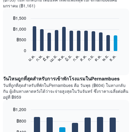
มกราคม (฿1,161)
฿1,500
Bar
Chart
฿1,000
graphic.
chart
with
12
฿500
bars.
0
แผนภูมิ
ม.ค.
ก.พ.
มี.ค.
เม.ย.
พ.ค.
มิ.ย.
ก.ค.
ส.ค.
ก.ย.
ต.ค.
พ.ย.
ธ.ค.
ต่อ
End
of
ไป
interactive
นี้
chart
แสดง
วันไหนถูกที่สุดสำหรับการเข้าพักโรงแรมในPernambues
ราคา
วันที่ถูกที่สุดสำหรับที่พักในPernambues คือ วันพุธ (฿604) ในทางกลับ
เฉลี่ย
กัน ผู้เดินทางคาดหวังได้ว่าจะจ่ายสูงสุดในวันจันทร์ ซึ่งราคาเฉลี่ยต่อคืน
ของ
อยู่ที่ ฿959
ห้อง
พัก
฿1,200
ใน
Bar
แต่ละ
Chart
graphic.
฿800
chart
เดือน
with
แผนภูมิ
7