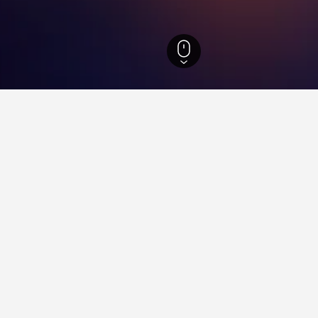
ซัลวาดอร์
3,898
Pituacu
กับการเข้าพักในPituacu, ซัลวาดอร์
หน?
orada na praia do corsário ด้วยคะแนนเฉลี่ย 8.8/10 นอกจากนี้ยัง
จาก รีวิว
 Barra คือที่ไหน?