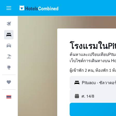
ตั๋วเครื่องบิน
โรงแรม
โรงแรมในPit
รถเช่า
ค้นหาและเปรียบเทียบPitu
เที่ยวบิน+โรงแรม
เว็บไซต์การเดินทางบน H
สำรวจ
ผู้เข้าพัก 2 คน, ห้องพัก 1 ห
ทริป
ศ. 14/8
ภาษาไทย