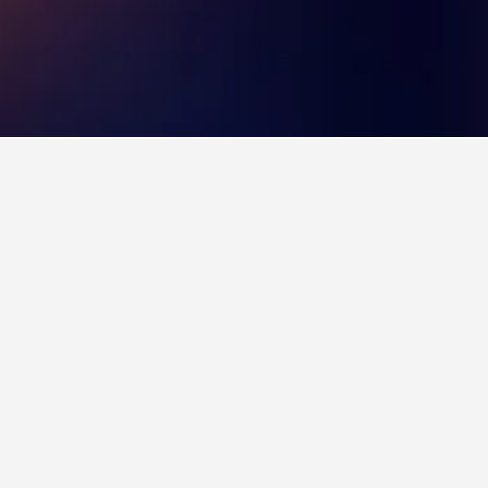
ควรพิจารณา ซึ่งได้รับคะแนน /10 จาก รีวิว