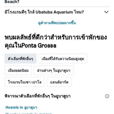
Beach?
สัปดาห์
แผนภูมิ
มี
มีโรงแรมดีๆ ใกล้ Ubatuba Aquarium ไหม?
แกน
Y
ดูคำถามที่พบบ่อยมากขึ้น
1
แกน
แแส
พบผลลัพธ์ที่ดีกว่าสำหรับการเข้าพักของ
ดง
คุณในPonta Grossa
ราคา
เฉลี่ย
ของ
ตัวเลือกที่พักอื่นๆ
เมืองที่ได้รับความนิยมสูงสุด
ห้อง
พัก
เมืองยอดนิยม
ย่านต่างๆ ในอูบาตูบา
โรงแรมในเซา เปาโล
แลนด์มาร์ค
พิจารณาตัวเลือกที่พักอื่นๆ ในอูบาตูบา
Hostels in อูบาตูบา