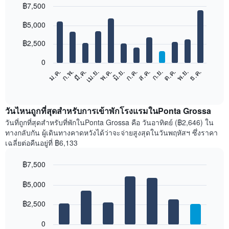
฿7,500
Bar
Chart
฿5,000
graphic.
chart
with
12
฿2,500
bars.
0
แผนภูมิ
ม.ค.
ก.พ.
มี.ค.
เม.ย.
พ.ค.
มิ.ย.
ก.ค.
ส.ค.
ก.ย.
ต.ค.
พ.ย.
ธ.ค.
ต่อ
End
of
ไป
interactive
นี้
chart
แสดง
วันไหนถูกที่สุดสำหรับการเข้าพักโรงแรมในPonta Grossa
ราคา
วันที่ถูกที่สุดสำหรับที่พักในPonta Grossa คือ วันอาทิตย์ (฿2,646) ใน
เฉลี่ย
ทางกลับกัน ผู้เดินทางคาดหวังได้ว่าจะจ่ายสูงสุดในวันพฤหัสฯ ซึ่งราคา
ของ
เฉลี่ยต่อคืนอยู่ที่ ฿6,133
ห้อง
พัก
฿7,500
ใน
Bar
แต่ละ
Chart
graphic.
฿5,000
chart
เดือน
with
แผนภูมิ
7
฿2,500
มี
bars.
แกน
0
X
แผนภูมิ