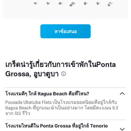
ศ.
พฤ.
พ.
อ.
จ.
อา.
ส.
1
ต่อ
End
แกน
of
ไป
interactive
แสดง
นี้
chart
เดือน
แสดง
แผนภูมิ
ราคา
หาข้อเสนอ
มี
เฉลี่ย
แกน
ของ
Y
ห้อง
1
พัก
แกน
ใน
แแส
แต่ละ
เกร็ดน่ารู้เกี่ยวกับการเข้าพักในPonta
ดง
วัน
ราคา
Grossa, อูบาตูบา
ของ
เฉลี่ย
สัปดาห์
ของ
แผนภูมิ
ห้อง
มี
พัก
โรงแรมดีๆ ใกล้ Itagua Beach คือที่ไหน?
แกน
X
Pousada Ubatuba Flats เป็นโรงแรมยอดนิยมที่อยู่ใกล้กับ
1
Itagua Beach ที่ถูกแนะนำเป็นอย่างมาก โดยมีคะแนน 9.3
แกน
จาก 315 รีวิว
แสดง
วัน
โรงแรมไหนดีใน Ponta Grossa ที่อยู่ใกล้ Tenorio
ของ