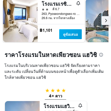
โรงแรมเรซิออน ทัวริสต์
2 ดาว
ดี 6.7
263, Pyoseondongseo-ro Pyoseon-Myeon, ซอกวิโพ, เกาหลีใต้
26.6 กม. จากใจกลางเมือง
฿1,101
ดูข้อเสนอ
ราคาโรงแรมในหาดเพียวซอน แฮวิชิ
โรงแรมในบริเวณหาดเพียวซอน แฮวิชิ จัดเรียงตามราคา
และระดับ เปลี่ยนวันที่ด้านบนของหน้าเพื่อดูตัวเลือกเพิ่มเติม
ใกล้หาดเพียวซอน แฮวิชิ
4 ดาว
4+ ดาว
โรงแรมแฮวิชีแอนด์รีสอร์ท เชจู