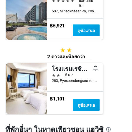
5 ดาว
ยอดเยี่ยม
9.1
537, Minsokhaean-ro, Pyoseon-Myeon, ซอกวิโพ, เกาหลีใต้
฿5,921
ดูข้อเสนอ
2 ดาว
2 ดาวและน้อยกว่า
โรงแรมเรซิออน ทัวริสต์
2 ดาว
ดี 6.7
263, Pyoseondongseo-ro Pyoseon-Myeon, ซอกวิโพ, เกาหลีใต้
฿1,101
ดูข้อเสนอ
ที่พักอื่นๆ ในหาดเพียวซอน แฮวิชิ