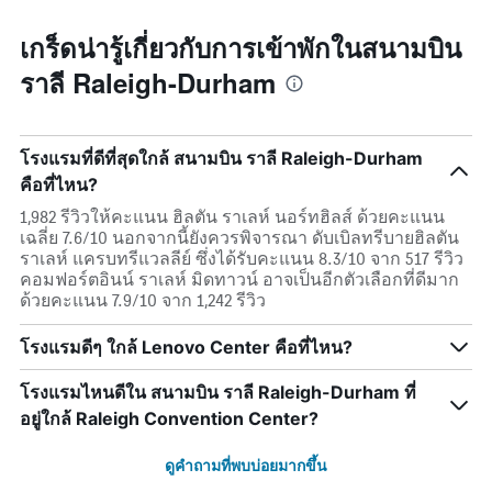
เกร็ดน่ารู้เกี่ยวกับการเข้าพักในสนามบิน
ราลี Raleigh-Durham
โรงแรมที่ดีที่สุดใกล้ สนามบิน ราลี Raleigh-Durham
คือที่ไหน?
1,982 รีวิวให้คะแนน ฮิลตัน ราเลห์ นอร์ทฮิลส์ ด้วยคะแนน
เฉลี่ย 7.6/10 นอกจากนี้ยังควรพิจารณา ดับเบิลทรีบายฮิลตัน
ราเลห์ แครบทรีแวลลีย์ ซึ่งได้รับคะแนน 8.3/10 จาก 517 รีวิว
คอมฟอร์ตอินน์ ราเลห์ มิดทาวน์ อาจเป็นอีกตัวเลือกที่ดีมาก
ด้วยคะแนน 7.9/10 จาก 1,242 รีวิว
โรงแรมดีๆ ใกล้ Lenovo Center คือที่ไหน?
โรงแรมไหนดีใน สนามบิน ราลี Raleigh-Durham ที่
อยู่ใกล้ Raleigh Convention Center?
ดูคำถามที่พบบ่อยมากขึ้น