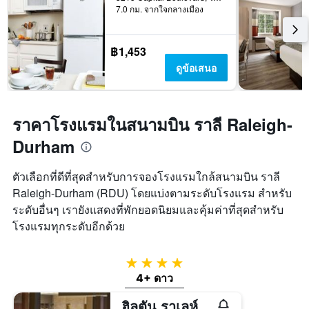
7.0 กม. จากใจกลางเมือง
฿1,453
ดูข้อเสนอ
ราคาโรงแรมในสนามบิน ราลี Raleigh-
Durham
ตัวเลือกที่ดีที่สุดสำหรับการจองโรงแรมใกล้สนามบิน ราลี
Raleigh-Durham (RDU) โดยแบ่งตามระดับโรงแรม สำหรับ
ระดับอื่นๆ เรายังแสดงที่พักยอดนิยมและคุ้มค่าที่สุดสำหรับ
โรงแรมทุกระดับอีกด้วย
4 ดาว
4+ ดาว
ฮิลตัน ราเลห์ นอร์ทฮิลส์