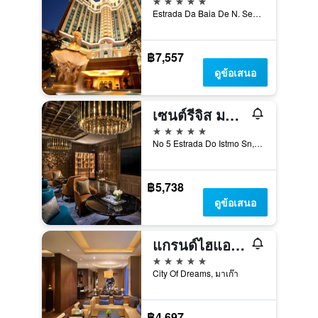
Estrada Da Baia De N. Senhora, มาเก๊า
฿7,557
ดูข้อเสนอ
เซนต์รีจิส มาเก๊า
5 ดาว
No 5 Estrada Do Istmo Sn, มาเก๊า
฿5,738
ดูข้อเสนอ
แกรนด์ไฮแอท มาเก๊า
5 ดาว
City Of Dreams, มาเก๊า
฿4,697