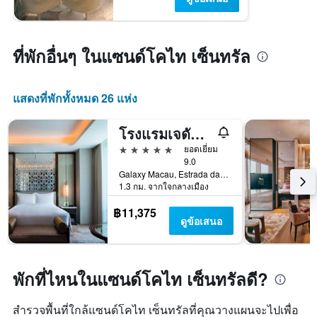
ที่พักอื่นๆ ในแซนด์โคไท เซ็นทรัล
แสดงที่พักทั้งหมด 26 แห่ง
โรงแรมเจดับบลิว แมริออท มาเก๊า
5 ดาว
ยอดเยี่ยม
9.0
Galaxy Macau, Estrada da Baía da Nossa Senhora da Esperança, s/n, Cotai Macau, มาเก๊า
1.3 กม. จากใจกลางเมือง
฿11,375
ดูข้อเสนอ
พักที่ไหนในแซนด์โคไท เซ็นทรัลดี?
สำรวจพื้นที่ใกล้แซนด์โคไท เซ็นทรัลที่คุณวางแผนจะไปเพื่อ