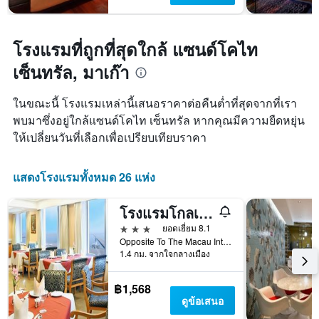
โรงแรมที่ถูกที่สุดใกล้ แซนด์โคไท
เซ็นทรัล, มาเก๊า
ในขณะนี้ โรงแรมเหล่านี้เสนอราคาต่อคืนต่ำที่สุดจากที่เรา
พบมาซึ่งอยู่ใกล้แซนด์โคไท เซ็นทรัล หากคุณมีความยืดหยุ่น
ให้เปลี่ยนวันที่เลือกเพื่อเปรียบเทียบราคา
แสดงโรงแรมทั้งหมด 26 แห่ง
โรงแรมโกลเด้น คราวน์ ไชน่า
3 ดาว
ยอดเยี่ยม 8.1
Opposite To The Macau International, มาเก๊า
1.4 กม. จากใจกลางเมือง
฿1,568
ดูข้อเสนอ