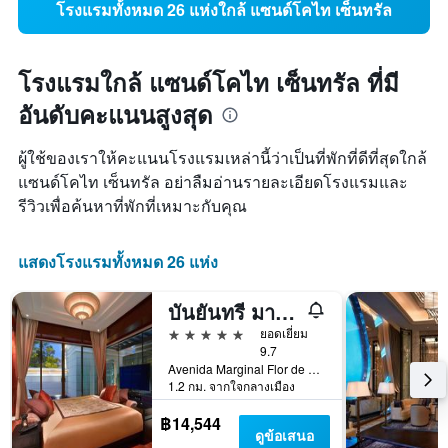
โรงแรมทั้งหมด 26 แห่งใกล้ แซนด์โคไท เซ็นทรัล
โรงแรมใกล้ แซนด์โคไท เซ็นทรัล ที่มี
อันดับคะแนนสูงสุด
ผู้ใช้ของเราให้คะแนนโรงแรมเหล่านี้ว่าเป็นที่พักที่ดีที่สุดใกล้
แซนด์โคไท เซ็นทรัล อย่าลืมอ่านรายละเอียดโรงแรมและ
รีวิวเพื่อค้นหาที่พักที่เหมาะกับคุณ
แสดงโรงแรมทั้งหมด 26 แห่ง
บันยันทรี มาเก๊า
5 ดาว
ยอดเยี่ยม
9.7
Avenida Marginal Flor de Lotus, มาเก๊า
1.2 กม. จากใจกลางเมือง
฿14,544
ดูข้อเสนอ