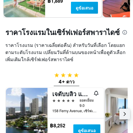
฿1,889
ดูข้อเสนอ
ราคาโรงแรมในเซิร์ฟเฟอร์สพาราไดซ์
ราคาโรงแรม (ราคาเฉลี่ยต่อคืน) สำหรับวันที่เลือก โดยแยก
ตามระดับโรงแรม เปลี่ยนวันที่ด้านบนของหน้าเพื่อดูตัวเลือก
เพิ่มเติมใกล้เซิร์ฟเฟอร์สพาราไดซ์
4 ดาว
4+ ดาว
เจดับบลิว แมริออท โกลด์โคสต์ รีสอร์ท แอนด์ สปา
5 ดาว
ยอดเยี่ยม
9.0
158 Ferny Avenue, เซิร์ฟเฟอร์ส พาราไดซ์, QLD, ออสเตรเลีย
฿8,252
ดูข้อเสนอ