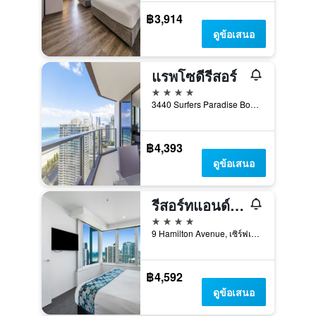
฿3,914
ดูข้อเสนอ
แรพโซดีรีสอร์
4 ดาว
3440 Surfers Paradise Boulevard, เซิร์ฟเฟอร์ส พาราไดซ์, QLD, ออสเตรเลีย
฿4,393
ดูข้อเสนอ
รีสอร์ทแอนด์สปาคิว 1
4 ดาว
9 Hamilton Avenue, เซิร์ฟเฟอร์ส พาราไดซ์, QLD, ออสเตรเลีย
฿4,592
ดูข้อเสนอ