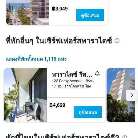
฿3,049
ดูข้อเสนอ
ที่พักอื่นๆ ในเซิร์ฟเฟอร์สพาราไดซ์
แสดงที่พักทั้งหมด 1,115 แห่ง
พาราไดซ์ รีสอร์ท โกลด์โคสต์
122 Ferny Avenue, เซิร์ฟเฟอร์ส พาราไดซ์, QLD, ออสเตรเลีย
1.1 กม. จากใจกลางเมือง
฿4,629
ดูข้อเสนอ
พักที่ไหนในเซิร์ฟเฟอร์สพาราไดซ์ดี?