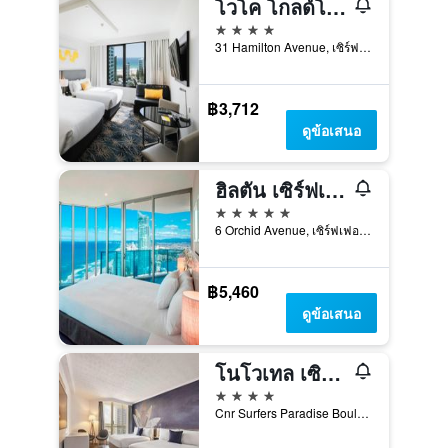
โวโค โกลด์โคสต์
4 ดาว
31 Hamilton Avenue, เซิร์ฟเฟอร์ส พาราไดซ์, QLD, ออสเตรเลีย
฿3,712
ดูข้อเสนอ
ฮิลตัน เซิร์ฟเฟอร์ส พาราไดซ์ โฮเทลแอนด์เรสซิเดนซ์
5 ดาว
6 Orchid Avenue, เซิร์ฟเฟอร์ส พาราไดซ์, QLD, ออสเตรเลีย
฿5,460
ดูข้อเสนอ
โนโวเทล เซิร์ฟเฟอร์สพาราไดส์
4 ดาว
Cnr Surfers Paradise Boulevard And Hanlan Street, เซิร์ฟเฟอร์ส พาราไดซ์, QLD, ออสเตรเลีย