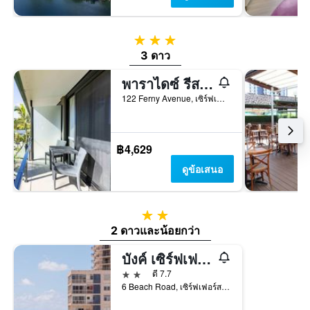
3 ดาว
3 ดาว
พาราไดซ์ รีสอร์ท โกลด์โคสต์
122 Ferny Avenue, เซิร์ฟเฟอร์ส พาราไดซ์, QLD, ออสเตรเลีย
฿4,629
ดูข้อเสนอ
2 ดาว
2 ดาวและน้อยกว่า
บังค์ เซิร์ฟเฟอร์ส พาราไดส์ - อินเตอร์เนชันแนล แบคแพกเกอร์ โฮสเทล
2 ดาว
ดี 7.7
6 Beach Road, เซิร์ฟเฟอร์ส พาราไดซ์, QLD, ออสเตรเลีย