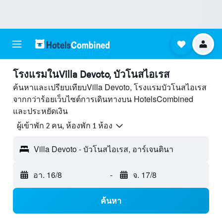
โรงแรมในVilla Devoto, บัวโนสไอเรส
ค้นหาและเปรียบเทียบVilla Devoto, โรงแรมบัวโนสไอเรส
จากกว่าร้อยเว็บไซต์การเดินทางบน HotelsCombined
และประหยัดเงิน
ผู้เข้าพัก 2 คน, ห้องพัก 1 ห้อง
Villa Devoto - บัวโนสไอเรส, อาร์เจนตินา
อา. 16/8
-
จ. 17/8
ค้นหา