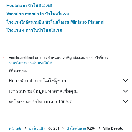
Hostels in บัวโนสไอเรส
Vacation rentals in บัวโนสไอเรส
โรงแรมใกล้สนามบิน บัวโนสไอเรส Ministro Pistarini
โรงแรม 4 ดาวในบัวโนสไอเรส
*
HotelsCombined พยายามกำหนดราคาที่ถูกต้องเสมอ อย่างไรก็ตาม
ราคาไม่สามารถรับประกันได้
นี่คือเหตุผล:
HotelsCombined ไม่ใช่ผู้ขาย
เรารวบรวมข้อมูลมหาศาลเพื่อคุณ
ทำไมราคาถึงไม่แม่นยำ 100%?
หน้าหลัก
อาร์เจนตินา
66,251
บัวโนสไอเรส
9,264
Villa Devoto