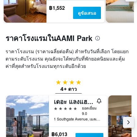
฿1,552
ดูข้อเสนอ
ราคาโรงแรมในAAMI Park
ราคาโรงแรม (ราคาเฉลี่ยต่อคืน) สำหรับวันที่เลือก โดยแยก
ตามระดับโรงแรม คุณยังจะได้พบกับที่พักยอดนิยมและคุ้ม
ค่าที่สุดสำหรับโรงแรมทุกระดับอีกด้วย
4 ดาว
4+ ดาว
เดอะ แลงแฮม เมลเบิร์น
5 ดาว
ยอดเยี่ยม
9.0
1 Southgate Avenue, เมลเบิร์น, VIC, ออสเตรเลีย
฿6,013