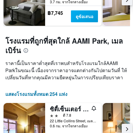
3.7 กม. จากใจกลางเมือง
Y
1
฿7,745
แกน
ดูข้อเสนอ
แแส
ดง
ราคา
เฉลี่ย
โรงแรมที่ถูกที่สุดใกล้ AAMI Park, เมล
ของ
เบิร์น
ห้อง
พัก
ราคานี้เป็นราคาต่ำสุดที่เราพบสำหรับโรงแรมใกล้AAMI
Parkในขณะนี้ เนื่องจากราคาอาจแตกต่างกันไปตามวันที่ ให้
เปลี่ยนวันที่หากคุณมีความยืดหยุ่นในการเปรียบเทียบราคา
แสดงโรงแรมทั้งหมด 254 แห่ง
ซิตี้เซ็นเตอร์ บัดเจ็ทโฮเทล
2 ดาว
ดี 7.8
22 Little Collins Street, เมลเบิร์น, VIC, ออสเตรเลีย
0.6 กม. จากใจกลางเมือง