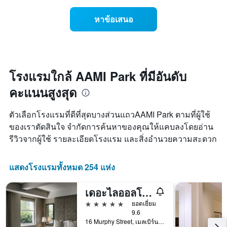
เดือน
แสดง
แผนภูมิ
ราคา
หาข้อเสนอ
มี
เฉลี่ย
แกน
ของ
Y
ห้อง
1
พัก
แกน
ใน
แแส
แต่ละ
โรงแรมใกล้ AAMI Park ที่มีอันดับ
ดง
วัน
ราคา
คะแนนสูงสุด
ของ
เฉลี่ย
สัปดาห์
ของ
แผนภูมิ
ตัวเลือกโรงแรมที่ดีที่สุดบางส่วนแถวAAMI Park ตามที่ผู้ใช้
ห้อง
มี
พัก
ของเราตัดสินใจ จำกัดการค้นหาของคุณให้แคบลงโดยอ่าน
แกน
รีวิวจากผู้ใช้ รายละเอียดโรงแรม และสิ่งอำนวยความสะดวก
X
1
แกน
แสดงโรงแรมทั้งหมด 254 แห่ง
แสดง
วัน
ของ
เดอะไลออลโฮเต็ลแอนด์สปา
สัปดาห์
5 ดาว
ยอดเยี่ยม
แผนภูมิ
9.6
มี
16 Murphy Street, เมลเบิร์น, VIC, ออสเตรเลีย
แกน