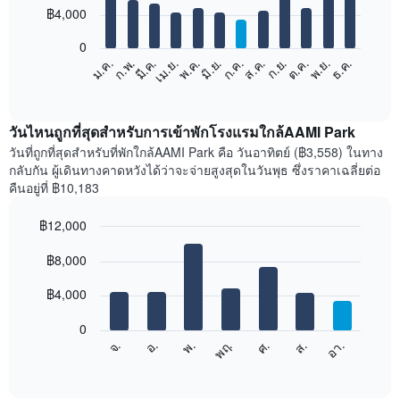
12
฿4,000
bars.
0
แผนภูมิ
ก.พ.
พ.ค.
ส.ค.
พ.ย.
มี.ค.
มิ.ย.
ก.ย.
ธ.ค.
เม.ย.
ก.ค.
ต.ค.
ม.ค.
ต่อ
End
of
ไป
interactive
นี้
chart
แสดง
วันไหนถูกที่สุดสำหรับการเข้าพักโรงแรมใกล้AAMI Park
ราคา
วันที่ถูกที่สุดสำหรับที่พักใกล้AAMI Park คือ วันอาทิตย์ (฿3,558) ในทาง
เฉลี่ย
กลับกัน ผู้เดินทางคาดหวังได้ว่าจะจ่ายสูงสุดในวันพุธ ซึ่งราคาเฉลี่ยต่อ
ของ
คืนอยู่ที่ ฿10,183
ห้อง
พัก
฿12,000
ใน
Bar
แต่ละ
Chart
graphic.
฿8,000
chart
เดือน
with
แผนภูมิ
7
฿4,000
มี
bars.
แกน
0
X
แผนภูมิ
จ.
พฤ.
อา.
พ.
ส.
อ.
ศ.
1
ต่อ
End
แกน
of
ไป
interactive
แสดง
นี้
chart