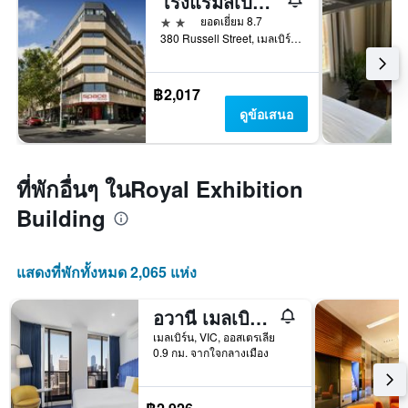
โรงแรมสเปซ - โฮสเทล
2 ดาว
ยอดเยี่ยม 8.7
380 Russell Street, เมลเบิร์น, VIC, ออสเตรเลีย
฿2,017
ดูข้อเสนอ
ที่พักอื่นๆ ในRoyal Exhibition
Building
แสดงที่พักทั้งหมด 2,065 แห่ง
อวานี เมลเบิร์น แจ๊ส คอร์เนอร์ เรสซิเดนซ์
เมลเบิร์น, VIC, ออสเตรเลีย
0.9 กม. จากใจกลางเมือง