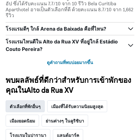
แกน
อัป ซึ่งได้รับคะแนน 7.7/10 จาก 10 รีวิว Bela Curitiba
แสดง
Aparthotel อาจเป็นตัวเลือกที่ดี ด้วยคะแนน 8.7/10 จาก 1,662
วัน
รีวิว
ของ
สัปดาห์
โรงแรมดีๆ ใกล้ Arena da Baixada คือที่ไหน?
แผนภูมิ
มี
โรงแรมไหนดีใน Alto da Rua XV ที่อยู่ใกล้ Estádio
แกน
Y
Couto Pereira?
1
แกน
ดูคำถามที่พบบ่อยมากขึ้น
แแส
ดง
ราคา
พบผลลัพธ์ที่ดีกว่าสำหรับการเข้าพักของ
เฉลี่ย
คุณในAlto da Rua XV
ของ
ห้อง
พัก
ตัวเลือกที่พักอื่นๆ
เมืองที่ได้รับความนิยมสูงสุด
เมืองยอดนิยม
ย่านต่างๆ ในคูริชิบา
โรงแรมในปารานา
แลนด์มาร์ค