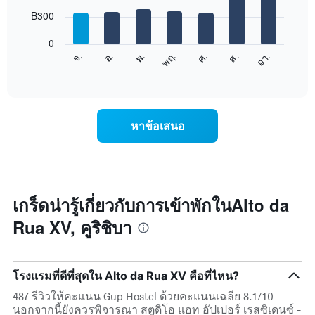
มี
7
฿300
แกน
bars.
X
1
0
แผนภูมิ
แกน
อ.
พฤ.
ส.
จ.
พ.
ศ.
อา.
ต่อ
End
แสดง
of
ไป
เดือน
interactive
นี้
chart
แผนภูมิ
แสดง
มี
ราคา
แกน
หาข้อเสนอ
เฉลี่ย
Y
ของ
1
ห้อง
แกน
พัก
แแส
ใน
ดง
แต่ละ
เกร็ดน่ารู้เกี่ยวกับการเข้าพักในAlto da
ราคา
วัน
เฉลี่ย
Rua XV, คูริชิบา
ของ
ของ
สัปดาห์
ห้อง
แผนภูมิ
พัก
มี
โรงแรมที่ดีที่สุดใน Alto da Rua XV คือที่ไหน?
แกน
X
487 รีวิวให้คะแนน Gup Hostel ด้วยคะแนนเฉลี่ย 8.1/10
1
นอกจากนี้ยังควรพิจารณา สตูดิโอ แอท อัปเปอร์ เรสซิเดนซ์ -