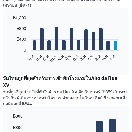
เมษายน (฿871)
฿1,200
Bar
Chart
฿800
graphic.
chart
with
12
฿400
bars.
0
แผนภูมิ
ม.ค.
ก.พ.
มี.ค.
เม.ย.
พ.ค.
มิ.ย.
ก.ค.
ส.ค.
ก.ย.
ต.ค.
พ.ย.
ธ.ค.
ต่อ
End
of
ไป
interactive
นี้
chart
แสดง
วันไหนถูกที่สุดสำหรับการเข้าพักโรงแรมในAlto da Rua
ราคา
XV
เฉลี่ย
วันที่ถูกที่สุดสำหรับที่พักในAlto da Rua XV คือ วันจันทร์ (฿359) ในทาง
ของ
กลับกัน ผู้เดินทางคาดหวังได้ว่าจะจ่ายสูงสุดในวันอาทิตย์ ซึ่งราคาเฉลี่ย
ห้อง
ต่อคืนอยู่ที่ ฿844
พัก
ใน
฿900
แต่ละ
เดือน
Bar
Chart
graphic.
฿600
แผนภูมิ
chart
with