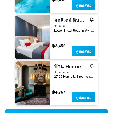
ดูข้อเสนอ
ฮอลิเดย์ อินน์ เอ็กซ์เพรส บาธ บาย IHG
3 ดาว
Lower Bristol Road, บาร์ท, สหราชอาณาจักร
฿3,452
ดูข้อเสนอ
บ้าน Henrietta, สมาชิกของ Radisson Individuals
4 ดาว
27-29 Henrietta Street, บาร์ท, สหราชอาณาจักร
฿4,767
ดูข้อเสนอ