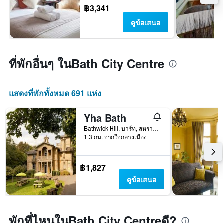
฿3,341
ดูข้อเสนอ
ที่พักอื่นๆ ในBath City Centre
แสดงที่พักทั้งหมด 691 แห่ง
Yha Bath
Bathwick Hill, บาร์ท, สหราชอาณาจักร
1.3 กม. จากใจกลางเมือง
฿1,827
ดูข้อเสนอ
พักที่ไหนในBath City Centreดี?