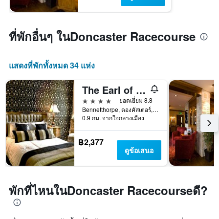
ที่พักอื่นๆ ในDoncaster Racecourse
แสดงที่พักทั้งหมด 34 แห่ง
The Earl of Doncaster Hotel
4 ดาว
ยอดเยี่ยม 8.8
Bennetthorpe, ดองคัสเตอร์, สหราชอาณาจักร
0.9 กม. จากใจกลางเมือง
฿2,377
ดูข้อเสนอ
พักที่ไหนในDoncaster Racecourseดี?