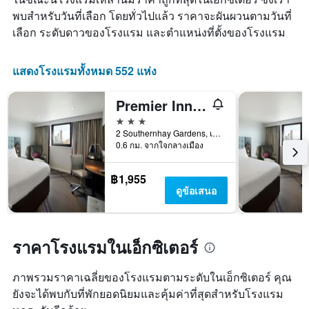
เฉลี่ย
ใน
ของ
พบสำหรับวันที่เลือก โดยทั่วไปแล้ว ราคาจะผันผวนตามวันที่
ช่วง
ห้อง
เลือก ระดับดาวของโรงแรม และตำแหน่งที่ตั้งของโรงแรม
3
พัก
วัน
ที่
แสดงโรงแรมทั้งหมด 552 แห่ง
ผ่าน
มา
Premier Inn Exeter City Centre
3 ดาว
2 Southernhay Gardens, เอ็กซิเตอร์, สหราชอาณาจักร
0.6 กม. จากใจกลางเมือง
฿1,955
ดูข้อเสนอ
ราคาโรงแรมในเอ็กซิเตอร์
ภาพรวมราคาเฉลี่ยของโรงแรมตามระดับในเอ็กซิเตอร์ คุณ
ยังจะได้พบกับที่พักยอดนิยมและคุ้มค่าที่สุดสำหรับโรงแรม