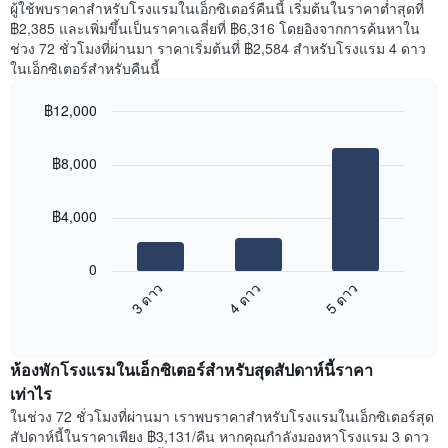
ราคา
ผู้ใช้พบราคาสำหรับโรงแรมในเอ็กซิเตอร์คืนนี้ เริ่มต้นในราคาต่ำสุดที่
มี
เฉลี่ย
฿2,385 และเพิ่มขึ้นเป็นราคาเฉลี่ยที่ ฿6,316 โดยอิงจากการค้นหาใน
แกน
ของ
ช่วง 72 ชั่วโมงที่ผ่านมา ราคาเริ่มต้นที่ ฿2,584 สำหรับโรงแรม 4 ดาว
Y
ห้อง
ในเอ็กซิเตอร์สำหรับคืนนี้
1
พัก
แกน
ใน
แแส
฿12,000
แต่ละ
ดง
Bar
วัน
Chart
ราคา
graphic.
chart
ของ
฿8,000
with
เฉลี่ย
สัปดาห์
3
ของ
แผนภูมิ
bars.
ห้อง
มี
฿4,000
พัก
แกน
แผนภูมิ
X
ต่อ
1
0
ไป
แกน
4 ดาว
5 ดาว
3 ดาว
นี้
แสดง
End
แสดง
วัน
of
ราคา
interactive
ของ
เฉลี่ย
chart
สัปดาห์
ห้องพักโรงแรมในเอ็กซิเตอร์สำหรับสุดสัปดาห์นี้ราคา
ของ
แผนภูมิ
ห้อง
เท่าไร
มี
พัก
ในช่วง 72 ชั่วโมงที่ผ่านมา เราพบราคาสำหรับโรงแรมในเอ็กซิเตอร์สุด
แกน
คืน
สัปดาห์นี้ในราคาเพียง ฿3,131/คืน หากคุณกำลังมองหาโรงแรม 3 ดาว
Y
นี้