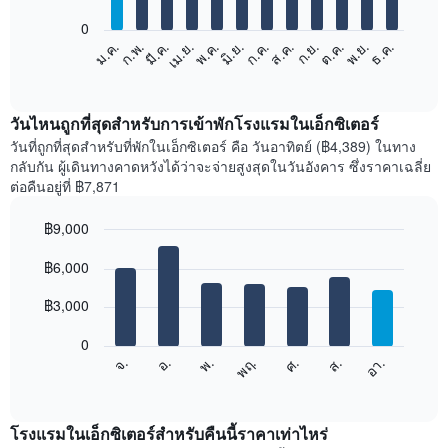
bars.
0
แผนภูมิ
ม.ค.
ก.พ.
มี.ค.
เม.ย.
พ.ค.
มิ.ย.
ก.ค.
ส.ค.
ก.ย.
ต.ค.
พ.ย.
ธ.ค.
ต่อ
End
of
ไป
interactive
นี้
chart
แสดง
วันไหนถูกที่สุดสำหรับการเข้าพักโรงแรมในเอ็กซิเตอร์
ราคา
วันที่ถูกที่สุดสำหรับที่พักในเอ็กซิเตอร์ คือ วันอาทิตย์ (฿4,389) ในทาง
เฉลี่ย
กลับกัน ผู้เดินทางคาดหวังได้ว่าจะจ่ายสูงสุดในวันอังคาร ซึ่งราคาเฉลี่ย
ของ
ต่อคืนอยู่ที่ ฿7,871
ห้อง
พัก
฿9,000
ใน
Bar
แต่ละ
Chart
graphic.
฿6,000
chart
เดือน
with
แผนภูมิ
7
฿3,000
มี
bars.
แกน
0
X
แผนภูมิ
ศ.
พฤ.
พ.
อ.
จ.
อา.
ส.
1
ต่อ
End
แกน
of
ไป
interactive
แสดง
นี้
chart
เดือน
แสดง
โรงแรมในเอ็กซิเตอร์สำหรับคืนนี้ราคาเท่าไหร่
แผนภูมิ