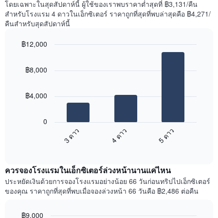
โดยเฉพาะในสุดสัปดาห์นี้ ผู้ใช้ของเราพบราคาต่ำสุดที่ ฿3,131/คืน
1
ที่
สำหรับโรงแรม 4 ดาวในเอ็กซิเตอร์ ราคาถูกที่สุดที่พบล่าสุดคือ ฿4,271/
แกน
พบ
แแส
คืนสำหรับสุดสัปดาห์นี้
ใน
ดง
ช่วง
ราคา
฿12,000
3
เฉลี่ย
วัน
Bar
Chart
ของ
graphic.
chart
ที่
ห้อง
฿8,000
with
ผ่าน
พัก
3
มา
bars.
โดย
฿4,000
รวบรวม
แผนภูมิ
ตาม
ต่อ
ระดับ
0
ไป
ดาว
4 ดาว
5 ดาว
3 ดาว
นี้
แผนภูมิ
End
แสดง
มี
of
ราคา
interactive
แกน
เฉลี่ย
chart
X
ควรจองโรงแรมในเอ็กซิเตอร์ล่วงหน้านานแค่ไหน
ของ
1
ห้อง
ประหยัดเงินด้วยการจองโรงแรมอย่างน้อย 66 วันก่อนทริปไปเอ็กซิเตอร์
แกน
พัก
ของคุณ ราคาถูกที่สุดที่พบเมื่อจองล่วงหน้า 66 วันคือ ฿2,486 ต่อคืน
แสดง
ใน
หมวด
สุด
หมู่
฿9,000
สัปดาห์