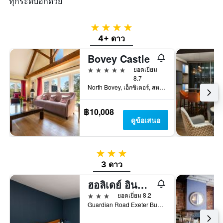
ทุกระดับอีกด้วย
4 ดาว
4+ ดาว
Bovey Castle
5 ดาว
ยอดเยี่ยม
8.7
North Bovey, เอ็กซิเตอร์, สหราชอาณาจักร
฿10,008
ดูข้อเสนอ
3 ดาว
3 ดาว
ฮอลิเดย์ อินน์ เอ็กซ์เพรส เอ็กซีเตอร์ อีสต์ บาย IHG
3 ดาว
ยอดเยี่ยม 8.2
Guardian Road Exeter Business Park Junction 29 M5 Motorway, เอ็กซิเตอร์, สหราชอาณาจักร