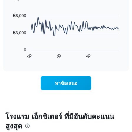
โรงแรม
นี้
Line
Chart
ตาม
graphic.
chart
ที่
จำนวน
with
฿6,000
พบ
ดาว
90
ใน
แผนภูมิ
data
ช่วง
points.
มี
฿3,000
3
แกน
วัน
แผนภูมิ
Y
ที่
ต่อ
1
ผ่าน
0
ไป
แกน
มา
60
30
90
นี้
แสดง
End
โดย
of
แสดง
ราคา
interactive
รวบรวม
การ
เฉลี่ย
chart
ตาม
เปลี่ยนแปลง
ของ
ระดับ
ของ
ห้อง
หาข้อเสนอ
ดาว
ราคา
พัก
แผนภูมิ
ห้อง
คืน
มี
พัก
นี้
แกน
เมื่อ
ซึ่ง
X
ใกล้
พบใน
1
ถึง
3
โรงแรม เอ็กซิเตอร์ ที่มีอันดับคะแนน
แกน
วัน
วัน
แสดง
สูงสุด
ที่
ที่
หมวด
เข้า
ผ่าน