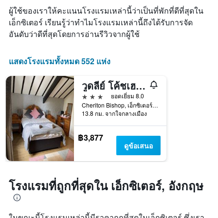
หมู่
พัก
มา
ผู้ใช้ของเราให้คะแนนโรงแรมเหล่านี้ว่าเป็นที่พักที่ดีที่สุดใน
โรงแรม
แผนภูมิ
ตาม
เอ็กซิเตอร์ เรียนรู้ว่าทำไมโรงแรมเหล่านี้ถึงได้รับการจัด
มี
จำนวน
อันดับว่าดีที่สุดโดยการอ่านรีวิวจากผู้ใช้
แกน
ดาว
X
แผนภูมิ
1
มี
แสดงโรงแรมทั้งหมด 552 แห่ง
แกน
แกน
แสดง
Y
จำนวน
วูดลีย์ โค้ชเฮาส์
1
วัน
แกน
3 ดาว
ยอดเยี่ยม 8.0
ก่อน
แสดง
Cheriton Bishop, เอ็กซิเตอร์, สหราชอาณาจักร
การ
ราคา
13.8 กม. จากใจกลางเมือง
เข้า
เฉลี่ย
พัก
ของ
แผนภูมิ
฿3,877
ห้อง
มี
ดูข้อเสนอ
พัก
แกน
ใน
Y
ช่วง
1
สุด
แกน
โรงแรมที่ถูกที่สุดใน เอ็กซิเตอร์, อังกฤษ
สัปดาห์
แแส
นี้
ดง
ที่
ราคา
พบ
ในขณะนี้โรงแรมเหล่านี้มีราคาถูกที่สุดในเอ็กซิเตอร์ ซึ่งเรา