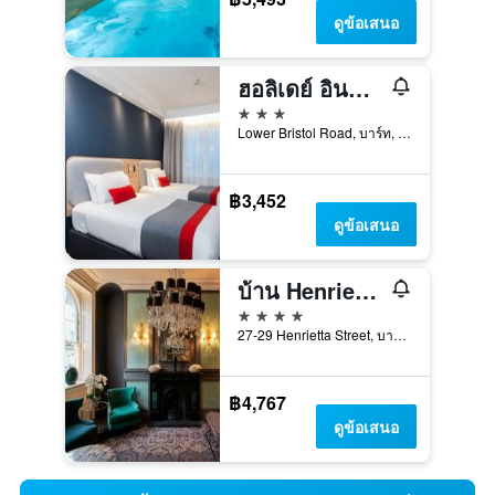
ดูข้อเสนอ
ฮอลิเดย์ อินน์ เอ็กซ์เพรส บาธ บาย IHG
3 ดาว
Lower Bristol Road, บาร์ท, สหราชอาณาจักร
฿3,452
ดูข้อเสนอ
บ้าน Henrietta, สมาชิกของ Radisson Individuals
4 ดาว
27-29 Henrietta Street, บาร์ท, สหราชอาณาจักร
฿4,767
ดูข้อเสนอ