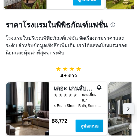
ราคาโรงแรมในพิพิธภัณฑ์แฟชั่น
โรงแรมในบริเวณพิพิธภัณฑ์แฟชั่น จัดเรียงตามราคาและ
ระดับ สำหรับข้อมูลเชิงลึกเพิ่มเติม เราได้แสดงโรงแรมยอด
นิยมและคุ้มค่าที่สุดทุกระดับ
4 ดาว
4+ ดาว
เดอะ เกนส์บอโร บาท สปา
5 ดาว
ยอดเยี่ยม
8.7
4 Beau Street, Bath, Somerset, บาร์ท, สหราชอาณาจักร
฿8,772
ดูข้อเสนอ