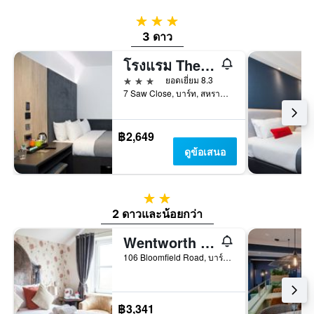
3 ดาว
3 ดาว
โรงแรม The Z Hotel Bath
3 ดาว
ยอดเยี่ยม 8.3
7 Saw Close, บาร์ท, สหราชอาณาจักร
฿2,649
ดูข้อเสนอ
2 ดาว
2 ดาวและน้อยกว่า
Wentworth House Hotel เวนท์เวิร์ธ เฮ้าส์ โฮเทล
106 Bloomfield Road, บาร์ท, สหราชอาณาจักร
฿3,341