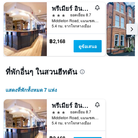
ของ
พรีเมียร์ อินน์ แมนเชสเตอร์ - ฮีตัน พาร์ค
สัปดาห์
3 ดาว
ยอดเยี่ยม 8.7
แผนภูมิ
Middleton Road, แมนเชสเตอร์, สหราชอาณาจักร
มี
5.4 กม. จากใจกลางเมือง
แกน
Y
1
฿2,168
แกน
ดูข้อเสนอ
แแส
ดง
ราคา
เฉลี่ย
ที่พักอื่นๆ ในสวนฮีทตัน
ของ
ห้อง
พัก
แสดงที่พักทั้งหมด 7 แห่ง
พรีเมียร์ อินน์ แมนเชสเตอร์ - ฮีตัน พาร์ค
3 ดาว
ยอดเยี่ยม 8.7
Middleton Road, แมนเชสเตอร์, สหราชอาณาจักร
5.4 กม. จากใจกลางเมือง