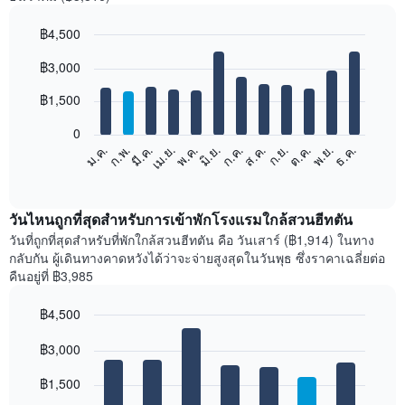
฿4,500
Bar
Chart
฿3,000
graphic.
chart
with
12
฿1,500
bars.
0
แผนภูมิ
ม.ค.
ก.พ.
มี.ค.
เม.ย.
พ.ค.
มิ.ย.
ก.ค.
ส.ค.
ก.ย.
ต.ค.
พ.ย.
ธ.ค.
ต่อ
End
of
ไป
interactive
นี้
chart
แสดง
วันไหนถูกที่สุดสำหรับการเข้าพักโรงแรมใกล้สวนฮีทตัน
ราคา
วันที่ถูกที่สุดสำหรับที่พักใกล้สวนฮีทตัน คือ วันเสาร์ (฿1,914) ในทาง
เฉลี่ย
กลับกัน ผู้เดินทางคาดหวังได้ว่าจะจ่ายสูงสุดในวันพุธ ซึ่งราคาเฉลี่ยต่อ
ของ
คืนอยู่ที่ ฿3,985
ห้อง
พัก
฿4,500
ใน
Bar
แต่ละ
Chart
graphic.
฿3,000
chart
เดือน
with
แผนภูมิ
7
฿1,500
มี
bars.