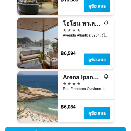
ดูข้อเสนอ
โอโธน พาเลซ โคปาคาบานา ริโอ
4 ดาว
Avenida Atlantica 3264, รีโอเดจาเนโร, บราซิล
฿6,594
ดูข้อเสนอ
Arena Ipanema Hotel
4 ดาว
Rua Francisco Otaviano 131, รีโอเดจาเนโร, บราซิล
฿6,084
ดูข้อเสนอ