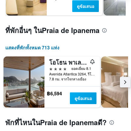
ดูข้อเสนอ
ที่พักอื่นๆ ในPraia de Ipanema
แสดงที่พักทั้งหมด 713 แห่ง
โอโธน พาเลซ โคปาคาบานา ริโอ
4 ดาว
ยอดเยี่ยม 8.1
Avenida Atlantica 3264, รีโอเดจาเนโร, บราซิล
7.8 กม. จากใจกลางเมือง
฿6,594
ดูข้อเสนอ
พักที่ไหนในPraia de Ipanemaดี?