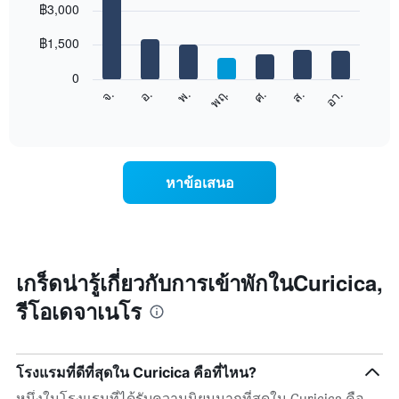
graphic.
฿3,000
chart
with
7
฿1,500
bars.
0
แผนภูมิ
ศ.
พฤ.
พ.
อ.
จ.
อา.
ส.
ต่อ
End
of
ไป
interactive
นี้
chart
แสดง
ราคา
หาข้อเสนอ
เฉลี่ย
ของ
ห้อง
พัก
ใน
แต่ละ
เกร็ดน่ารู้เกี่ยวกับการเข้าพักในCuricica,
วัน
รีโอเดจาเนโร
ของ
สัปดาห์
แผนภูมิ
มี
โรงแรมที่ดีที่สุดใน Curicica คือที่ไหน?
แกน
X
หนึ่งในโรงแรมที่ได้รับความนิยมมากที่สุดใน Curicica คือ