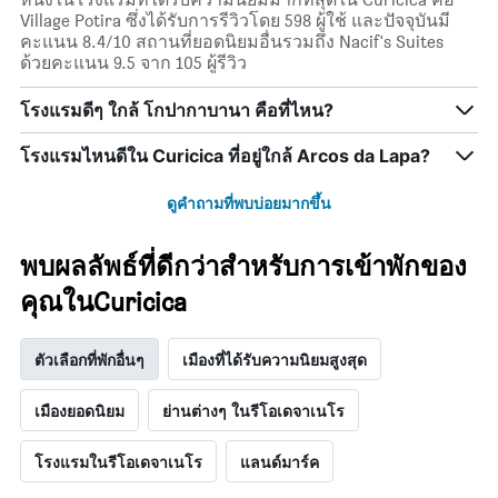
1
Village Potira ซึ่งได้รับการรีวิวโดย 598 ผู้ใช้ และปัจจุบันมี
แกน
คะแนน 8.4/10 สถานที่ยอดนิยมอื่นรวมถึง Nacif's Suites
แสดง
ด้วยคะแนน 9.5 จาก 105 ผู้รีวิว
วัน
ของ
โรงแรมดีๆ ใกล้ โกปากาบานา คือที่ไหน?
สัปดาห์
แผนภูมิ
โรงแรมไหนดีใน Curicica ที่อยู่ใกล้ Arcos da Lapa?
มี
แกน
Y
ดูคำถามที่พบบ่อยมากขึ้น
1
แกน
พบผลลัพธ์ที่ดีกว่าสำหรับการเข้าพักของ
แแส
ดง
คุณในCuricica
ราคา
เฉลี่ย
ของ
ตัวเลือกที่พักอื่นๆ
เมืองที่ได้รับความนิยมสูงสุด
ห้อง
พัก
เมืองยอดนิยม
ย่านต่างๆ ในรีโอเดจาเนโร
โรงแรมในรีโอเดจาเนโร
แลนด์มาร์ค