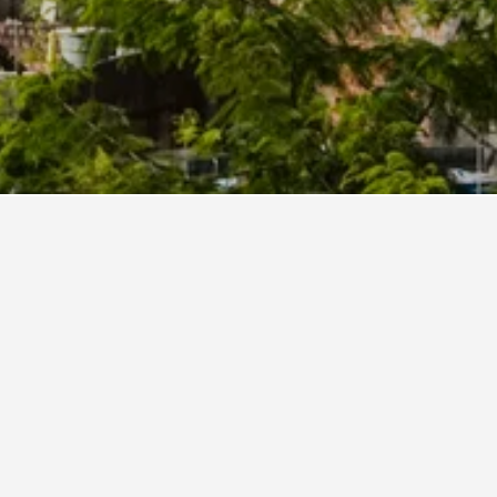
าเนโร
otelsCombined โดยมีคะแนน 8.9 จาก 6,194 รีวิว