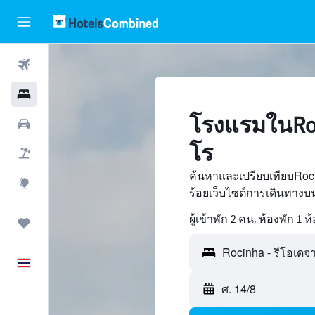
ตั๋วเครื่องบิน
โรงแรม
โรงแรมในRoc
รถเช่า
โร
เที่ยวบิน+โรงแรม
ค้นหาและเปรียบเทียบRoc
สำรวจ
ร้อยเว็บไซต์การเดินทาง
ผู้เข้าพัก 2 คน, ห้องพัก 1 ห
ทริป
ภาษาไทย
ศ. 14/8