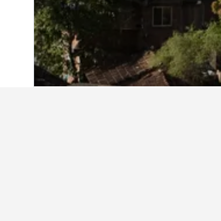
หน้าหลัก
บราซิล
225,625
เซาท์อีสต์ บรา
เกร็ดน่ารู้เกี่ยว
โรงแรมดีๆ ใกล้ โกปากาบานา คือที
มิรามาร์ บาย วินด์เซอร์ โคปาคาบานา