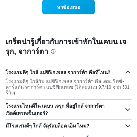
1
ห้อง
หาข้อเสนอ
แกน
พัก
แสดง
ใน
หมวด
สุด
หมู่
สัปดาห์
โรงแรม
นี้
ตาม
ที่
เกร็ดน่ารู้เกี่ยวกับการเข้าพักในเคบน เจ
จำนวน
พบ
ดาว
รุก, จาการ์ตา
ใน
แผนภูมิ
ช่วง
มี
3
แกน
วัน
Y
โรงแรมดีๆ ใกล้ แปซิฟิกเพลส จาการ์ต้า คือที่ไหน?
ที่
1
ผ่าน
โรงแรมดีๆ ใกล้กับ แปซิฟิกเพลส จาการ์ต้า คือ เดอะริทซ์-
แกน
มา
คาร์ลตัน จาการ์ตา แปซิฟิกเพลซ (ได้คะแนน 9.7/10 จาก 301
แสดง
โดย
รีวิว)
ราคา
รวบรวม
เฉลี่ย
ตาม
ของ
โรงแรมไหนดีใน เคบน เจรุก ที่อยู่ใกล้ จาการ์ตา
ระดับ
ห้อง
เวิลด์เทรดเซ็นเตอร์?
ดาว
พัก
แผนภูมิ
คืน
มีโรงแรมดีๆ ใกล้ จัตุรัสบล็อค เอ็ม ไหม?
มี
นี้
แกน
ซึ่ง