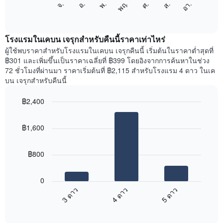
ศ.
พฤ.
พ.
อ.
จ.
อา.
ส.
1
ต่อ
End
แกน
of
ไป
interactive
แสดง
นี้
chart
เดือน
แสดง
โรงแรมในเคบน เจรุกสำหรับคืนนี้ราคาเท่าไหร่
แผนภูมิ
ราคา
ผู้ใช้พบราคาสำหรับโรงแรมในเคบน เจรุกคืนนี้ เริ่มต้นในราคาต่ำสุดที่
มี
เฉลี่ย
฿301 และเพิ่มขึ้นเป็นราคาเฉลี่ยที่ ฿399 โดยอิงจากการค้นหาในช่วง
แกน
ของ
72 ชั่วโมงที่ผ่านมา ราคาเริ่มต้นที่ ฿2,115 สำหรับโรงแรม 4 ดาว ในเค
Y
ห้อง
บน เจรุกสำหรับคืนนี้
1
พัก
แกน
ใน
แแส
฿2,400
แต่ละ
ดง
Bar
วัน
Chart
ราคา
graphic.
chart
ของ
฿1,600
with
เฉลี่ย
สัปดาห์
3
ของ
แผนภูมิ
bars.
ห้อง
มี
฿800
พัก
แกน
แผนภูมิ
X
ต่อ
1
0
ไป
แกน
3 ดาว
4 ดาว
5 ดาว
นี้
แสดง
End
แสดง
วัน
of
ราคา
interactive
ของ
เฉลี่ย
chart