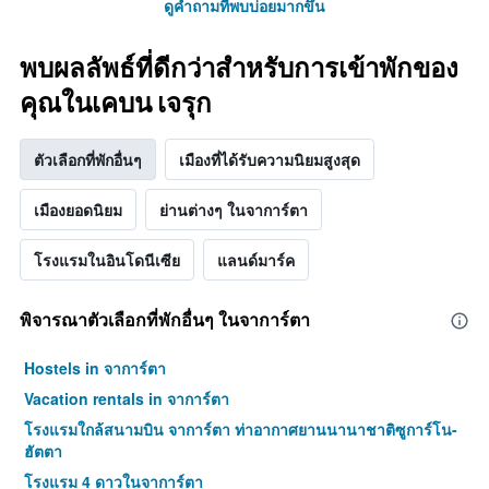
X
ดูคำถามที่พบบ่อยมากขึ้น
พบใน
1
3
แกน
วัน
พบผลลัพธ์ที่ดีกว่าสำหรับการเข้าพักของ
แสดง
ที่
หมวด
ผ่าน
คุณในเคบน เจรุก
หมู่
มา
โรงแรม
ตาม
ตัวเลือกที่พักอื่นๆ
เมืองที่ได้รับความนิยมสูงสุด
จำนวน
ดาว
เมืองยอดนิยม
ย่านต่างๆ ในจาการ์ตา
แผนภูมิ
มี
แกน
โรงแรมในอินโดนีเซีย
แลนด์มาร์ค
Y
1
แกน
พิจารณาตัวเลือกที่พักอื่นๆ ในจาการ์ตา
แสดง
ราคา
Hostels in จาการ์ตา
เฉลี่ย
ของ
Vacation rentals in จาการ์ตา
ห้อง
โรงแรมใกล้สนามบิน จาการ์ตา ท่าอากาศยานนานาชาติซูการ์โน-
พัก
ฮัตตา
ใน
ช่วง
โรงแรม 4 ดาวในจาการ์ตา