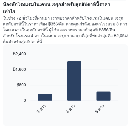
สัปดาห์
ห้องพักโรงแรมในเคบน เจรุกสำหรับสุดสัปดาห์นี้ราคา
ของ
แผนภูมิ
ห้อง
เท่าไร
มี
พัก
ในช่วง 72 ชั่วโมงที่ผ่านมา เราพบราคาสำหรับโรงแรมในเคบน เจรุก
แกน
คืน
สุดสัปดาห์นี้ในราคาเพียง ฿356/คืน หากคุณกำลังมองหาโรงแรม 3 ดาว
Y
นี้
โดยเฉพาะในสุดสัปดาห์นี้ ผู้ใช้ของเราพบราคาต่ำสุดที่ ฿356/คืน
1
ที่
สำหรับโรงแรม 4 ดาวในเคบน เจรุก ราคาถูกที่สุดที่พบล่าสุดคือ ฿2,054/
แกน
พบ
แแส
คืนสำหรับสุดสัปดาห์นี้
ใน
ดง
ช่วง
ราคา
฿2,400
3
เฉลี่ย
วัน
Bar
Chart
ของ
graphic.
chart
ที่
ห้อง
฿1,600
with
ผ่าน
พัก
3
มา
bars.
โดย
฿800
รวบรวม
แผนภูมิ
ตาม
ต่อ
ระดับ
0
ไป
ดาว
3 ดาว
4 ดาว
5 ดาว
นี้
แผนภูมิ
End
แสดง
มี
of
ราคา
interactive
แกน
เฉลี่ย
chart
X
ของ