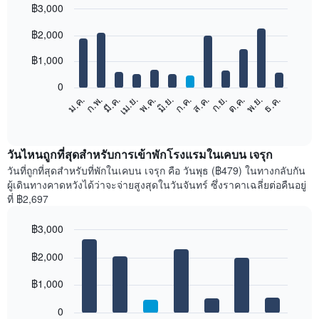
฿3,000
Bar
Chart
฿2,000
graphic.
chart
with
12
฿1,000
bars.
0
แผนภูมิ
ม.ค.
ก.พ.
มี.ค.
เม.ย.
พ.ค.
มิ.ย.
ก.ค.
ส.ค.
ก.ย.
ต.ค.
พ.ย.
ธ.ค.
ต่อ
End
of
ไป
interactive
นี้
chart
แสดง
วันไหนถูกที่สุดสำหรับการเข้าพักโรงแรมในเคบน เจรุก
ราคา
วันที่ถูกที่สุดสำหรับที่พักในเคบน เจรุก คือ วันพุธ (฿479) ในทางกลับกัน
เฉลี่ย
ผู้เดินทางคาดหวังได้ว่าจะจ่ายสูงสุดในวันจันทร์ ซึ่งราคาเฉลี่ยต่อคืนอยู่
ของ
ที่ ฿2,697
ห้อง
พัก
฿3,000
ใน
Bar
แต่ละ
Chart
graphic.
฿2,000
chart
เดือน
with
แผนภูมิ
7
฿1,000
มี
bars.
แกน
0
X
แผนภูมิ