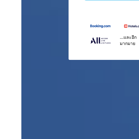
...และอีก
มากมาย