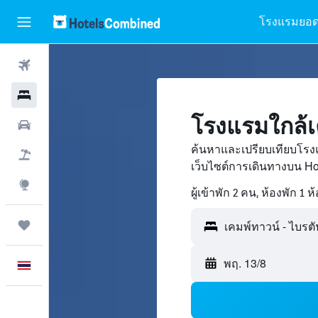
โรงแรมยอด
ตั๋วเครื่องบิน
โรงแรม
โรงแรมใกล้เ
รถเช่า
ค้นหาและเปรียบเทียบโรง
เที่ยวบิน+โรงแรม
เว็บไซต์การเดินทางบน H
สำรวจ
ผู้เข้าพัก 2 คน, ห้องพัก 1 ห
ทริป
พฤ. 13/8
ภาษาไทย