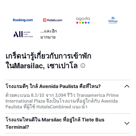
...และอีก
มากมาย
เกร็ดน่ารู้เกี่ยวกับการเข้าพัก
ในMarsilac, เซาเปาโล
โรงแรมดีๆ ใกล้ Avenida Paulista คือที่ไหน?
ด้วยคะแนน 8.5/10 จาก 3,094 รีวิว Transamerica Prime
International Plaza จึงเป็นโรงแรมที่อยู่ใกล้กับ Avenida
Paulista ที่ผู้ใช้ HotelsCombined แนะนำ
โรงแรมไหนดีใน Marsilac ที่อยู่ใกล้ Tiete Bus
Terminal?