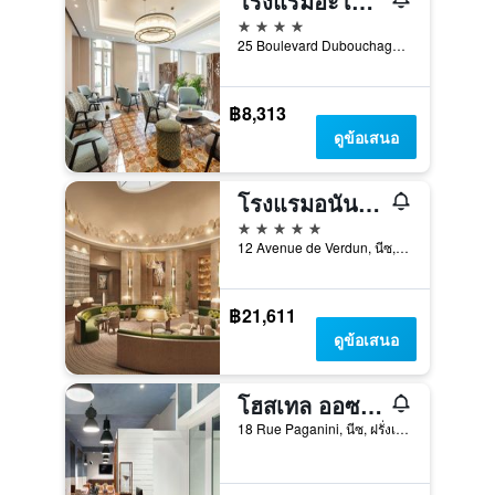
โรงแรมอะโปลินแนร์นิส
4 ดาว
25 Boulevard Dubouchage, นีซ, ฝรั่งเศส
฿8,313
ดูข้อเสนอ
โรงแรมอนันตาราพลาซ่านิส - โรงแรมชั้นนำของโลก
5 ดาว
12 Avenue de Verdun, นีซ, ฝรั่งเศส
฿21,611
ดูข้อเสนอ
โฮสเทล ออซ นีซ
18 Rue Paganini, นีซ, ฝรั่งเศส