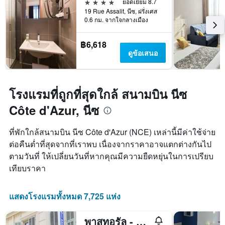
4 ดาว
ยอดเยี่ยม 8.7
ก่อน
19 Rue Assalit, นีซ, ฝรั่งเศส
การ
0.6 กม. จากใจกลางเมือง
เข้า
พัก
แผนภูมิ
฿6,618
มี
ดูข้อเสนอ
แกน
Y
1
แกน
โรงแรมที่ถูกที่สุดใกล้ สนามบิน นีซ
แแส
Côte d'Azur, นีซ
ดง
ราคา
เฉลี่ย
ที่พักใกล้สนามบิน นีซ Côte d'Azur (NCE) เหล่านี้มีค่าใช้จ่าย
ของ
ต่อคืนต่ำที่สุดจากที่เราพบ เนื่องจากราคาอาจแตกต่างกันไป
ห้อง
ตามวันที่ ให้เปลี่ยนวันที่หากคุณมีความยืดหยุ่นในการเปรียบ
พัก
เทียบราคา
แสดงโรงแรมทั้งหมด 7,725 แห่ง
พาสทอรัล - โฮสเทล