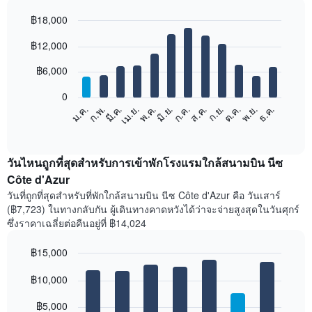
฿18,000
Bar
Chart
฿12,000
graphic.
chart
with
12
฿6,000
bars.
0
แผนภูมิ
ก.พ.
พ.ค.
ส.ค.
พ.ย.
มี.ค.
มิ.ย.
ก.ย.
ธ.ค.
เม.ย.
ก.ค.
ต.ค.
ม.ค.
ต่อ
End
of
ไป
interactive
นี้
chart
แสดง
วันไหนถูกที่สุดสำหรับการเข้าพักโรงแรมใกล้สนามบิน นีซ
ราคา
Côte d'Azur
เฉลี่ย
วันที่ถูกที่สุดสำหรับที่พักใกล้สนามบิน นีซ Côte d'Azur คือ วันเสาร์
ของ
(฿7,723) ในทางกลับกัน ผู้เดินทางคาดหวังได้ว่าจะจ่ายสูงสุดในวันศุกร์
ห้อง
ซึ่งราคาเฉลี่ยต่อคืนอยู่ที่ ฿14,024
พัก
ใน
฿15,000
แต่ละ
เดือน
Bar
Chart
graphic.
฿10,000
แผนภูมิ
chart
with
มี
7
฿5,000
แกน