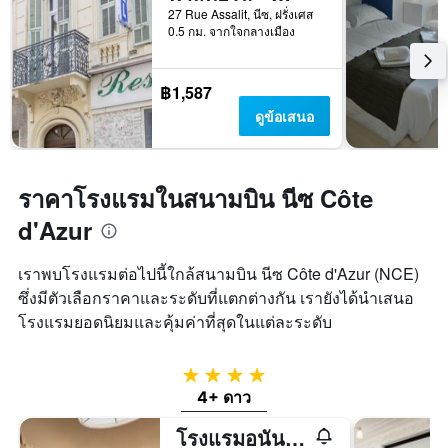
27 Rue Assalit, นีซ, ฝรั่งเศส
0.5 กม. จากใจกลางเมือง
฿1,587
ดูข้อเสนอ
ราคาโรงแรมในสนามบิน นีซ Côte
d'Azur
เราพบโรงแรมต่อไปนี้ใกล้สนามบิน นีซ Côte d'Azur (NCE)
ซึ่งมีตัวเลือกราคาและระดับที่แตกต่างกัน เรายังได้นำเสนอ
โรงแรมยอดนิยมและคุ้มค่าที่สุดในแต่ละระดับ
4 ดาว
4+ ดาว
โรงแรมอนันตาราพลาซ่านิส - โรงแรมชั้นนำของโลก