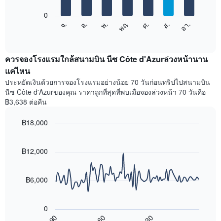
bars.
X
1
0
แผนภูมิ
แกน
จ.
พฤ.
อา.
พ.
ส.
อ.
ศ.
ต่อ
End
แสดง
of
ไป
เดือน
interactive
นี้
chart
แผนภูมิ
แสดง
ควรจองโรงแรมใกล้สนามบิน นีซ Côte d'Azurล่วงหน้านาน
มี
ราคา
แค่ไหน
แกน
เฉลี่ย
Y
ประหยัดเงินด้วยการจองโรงแรมอย่างน้อย 70 วันก่อนทริปไปสนามบิน
ของ
1
นีซ Côte d'Azurของคุณ ราคาถูกที่สุดที่พบเมื่อจองล่วงหน้า 70 วันคือ
ห้อง
แกน
฿3,638 ต่อคืน
พัก
แแส
ใน
ดง
฿18,000
แต่ละ
ราคา
วัน
Line
Chart
เฉลี่ย
graphic.
ของ
chart
ของ
with
฿12,000
สัปดาห์
ห้อง
90
แผนภูมิ
พัก
data
มี
points.
แกน
฿6,000
X
แผนภูมิ
1
ต่อ
แกน
0
ไป
แสดง
90
60
30
นี้
End