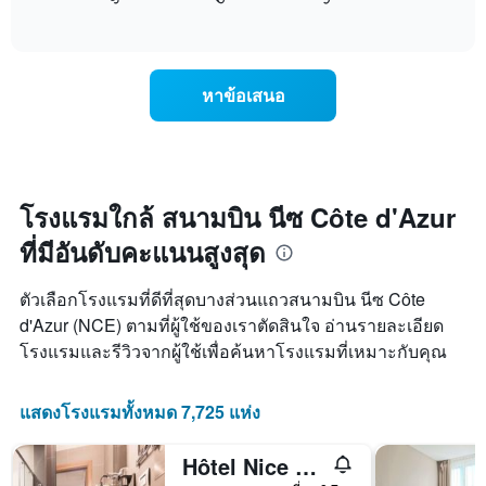
วัน
of
แสดง
interactive
ของ
การ
chart
สัปดาห์
เปลี่ยนแปลง
แผนภูมิ
ของ
หาข้อเสนอ
มี
ราคา
แกน
ห้อง
Y
พัก
1
เมื่อ
แกน
ใกล้
แแส
ถึง
โรงแรมใกล้ สนามบิน นีซ Côte d'Azur
ดง
วัน
ราคา
ที่มีอันดับคะแนนสูงสุด
ที่
เฉลี่ย
เข้า
ของ
พัก
ตัวเลือกโรงแรมที่ดีที่สุดบางส่วนแถวสนามบิน นีซ Côte
ห้อง
แผนภูมิ
พัก
d'Azur (NCE) ตามที่ผู้ใช้ของเราตัดสินใจ อ่านรายละเอียด
มี
โรงแรมและรีวิวจากผู้ใช้เพื่อค้นหาโรงแรมที่เหมาะกับคุณ
แกน
X
1
แสดงโรงแรมทั้งหมด 7,725 แห่ง
แกน
แสดง
จำนวน
Hôtel Nice Azur Riviera
วัน