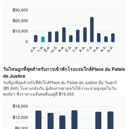
฿30,000
Bar
Chart
฿20,000
graphic.
chart
with
12
฿10,000
bars.
0
แผนภูมิ
ก.พ.
พ.ค.
ส.ค.
พ.ย.
มี.ค.
มิ.ย.
ก.ย.
ธ.ค.
เม.ย.
ก.ค.
ต.ค.
ม.ค.
ต่อ
End
of
ไป
interactive
นี้
chart
แสดง
วันไหนถูกที่สุดสำหรับการเข้าพักโรงแรมใกล้Place du Palais
ราคา
de Justice
เฉลี่ย
วันที่ถูกที่สุดสำหรับที่พักใกล้Place du Palais de Justice คือ วันศุกร์
ของ
(฿5,660) ในทางกลับกัน ผู้เดินทางคาดหวังได้ว่าจะจ่ายสูงสุดในวัน
ห้อง
พฤหัสฯ ซึ่งราคาเฉลี่ยต่อคืนอยู่ที่ ฿16,065
พัก
ใน
฿18,000
แต่ละ
เดือน
Bar
Chart
graphic.
฿12,000
แผนภูมิ
chart
with
มี
7
฿6,000
แกน