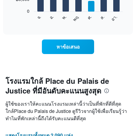
bars.
X
1
0
แผนภูมิ
แกน
จ.
พฤ.
อา.
พ.
ส.
อ.
ศ.
ต่อ
End
แสดง
of
ไป
เดือน
interactive
นี้
chart
แผนภูมิ
แสดง
มี
ราคา
แกน
หาข้อเสนอ
เฉลี่ย
Y
ของ
1
ห้อง
แกน
พัก
แแส
ใน
ดง
แต่ละ
โรงแรมใกล้ Place du Palais de
ราคา
วัน
เฉลี่ย
Justice ที่มีอันดับคะแนนสูงสุด
ของ
ของ
สัปดาห์
ห้อง
แผนภูมิ
พัก
ผู้ใช้ของเราให้คะแนนโรงแรมเหล่านี้ว่าเป็นที่พักที่ดีที่สุด
มี
ใกล้Place du Palais de Justice ดูรีวิวจากผู้ใช้เพื่อเรียนรู้ว่า
แกน
ทำไมที่พักเหล่านี้ถึงได้รับคะแนนดีที่สุด
X
1
แกน
แสดงโรงแรมทั้งหมด 2,090 แห่ง
แสดง