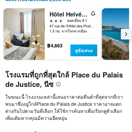
วัน
ของ
Hôtel Helvétique
สัปดาห์
3 ดาว
ยอดเยี่ยม 8.1
แผนภูมิ
47 rue de l'Hôtel des Postes, นีซ, ฝรั่งเศส
มี
1.3 กม. จากใจกลางเมือง
แกน
Y
1
฿4,663
แกน
ดูข้อเสนอ
แแส
ดง
ราคา
เฉลี่ย
โรงแรมที่ถูกที่สุดใกล้ Place du Palais
ของ
de Justice, นีซ
ห้อง
พัก
ในขณะนี้ โรงแรมเหล่านี้เสนอราคาต่อคืนต่ำที่สุดจากที่เรา
พบมาซึ่งอยู่ใกล้Place du Palais de Justice ราคาอาจแตก
ต่างกันไปตามวันที่เลือก ให้ใช้การค้นหาเพื่อเรียกดูตัวเลือก
เพิ่มเติมหากคุณมีความยืดหยุ่น