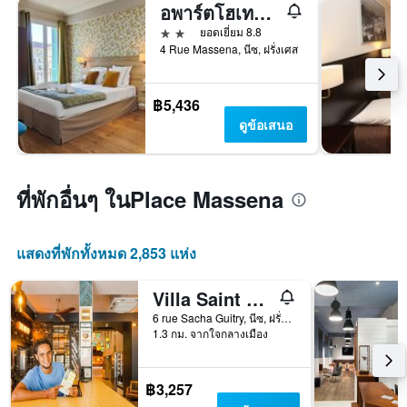
อพาร์ตโฮเทล แอมมี นีซ มาสเซนา
2 ดาว
ยอดเยี่ยม 8.8
4 Rue Massena, นีซ, ฝรั่งเศส
฿5,436
ดูข้อเสนอ
ที่พักอื่นๆ ในPlace Massena
แสดงที่พักทั้งหมด 2,853 แห่ง
Villa Saint Exupery Beach Hostel
6 rue Sacha Guitry, นีซ, ฝรั่งเศส
1.3 กม. จากใจกลางเมือง
฿3,257