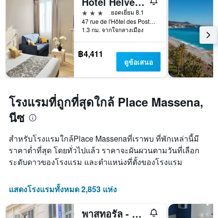
Hôtel Helvétique
สัปดาห์
3 ดาว
ยอดเยี่ยม 8.1
แผนภูมิ
47 rue de l'Hôtel des Postes, นีซ, ฝรั่งเศส
มี
1.3 กม. จากใจกลางเมือง
แกน
Y
1
฿4,411
แกน
ดูข้อเสนอ
แแส
ดง
ราคา
เฉลี่ย
โรงแรมที่ถูกที่สุดใกล้ Place Massena,
ของ
นีซ
ห้อง
พัก
สำหรับโรงแรมใกล้Place Massenaที่เราพบ ที่พักเหล่านี้มี
ราคาต่ำที่สุด โดยทั่วไปแล้ว ราคาจะผันผวนตามวันที่เลือก
ระดับดาวของโรงแรม และตำแหน่งที่ตั้งของโรงแรม
แสดงโรงแรมทั้งหมด 2,853 แห่ง
พาสทอรัล - โฮสเทล