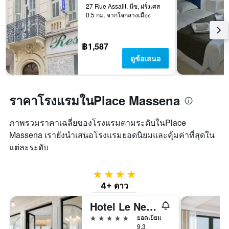
27 Rue Assalit, นีซ, ฝรั่งเศส
0.5 กม. จากใจกลางเมือง
฿1,587
ดูข้อเสนอ
ราคาโรงแรมในPlace Massena
ภาพรวมราคาเฉลี่ยของโรงแรมตามระดับในPlace
Massena เรายังนำเสนอโรงแรมยอดนิยมและคุ้มค่าที่สุดใน
แต่ละระดับ
4 ดาว
4+ ดาว
Hotel Le Negresco
5 ดาว
ยอดเยี่ยม
9.3