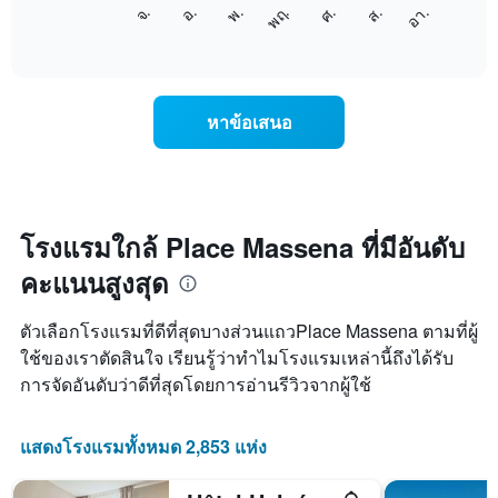
แผนภูมิ
แกน
จ.
พฤ.
อา.
พ.
ส.
อ.
ศ.
ต่อ
End
แสดง
of
ไป
เดือน
interactive
นี้
chart
แผนภูมิ
แสดง
มี
ราคา
แกน
หาข้อเสนอ
เฉลี่ย
Y
ของ
1
ห้อง
แกน
พัก
แแส
ใน
ดง
แต่ละ
โรงแรมใกล้ Place Massena ที่มีอันดับ
ราคา
วัน
เฉลี่ย
คะแนนสูงสุด
ของ
ของ
สัปดาห์
ห้อง
แผนภูมิ
พัก
ตัวเลือกโรงแรมที่ดีที่สุดบางส่วนแถวPlace Massena ตามที่ผู้
มี
ใช้ของเราตัดสินใจ เรียนรู้ว่าทำไมโรงแรมเหล่านี้ถึงได้รับ
แกน
การจัดอันดับว่าดีที่สุดโดยการอ่านรีวิวจากผู้ใช้
X
1
แกน
แสดงโรงแรมทั้งหมด 2,853 แห่ง
แสดง
วัน
ของ