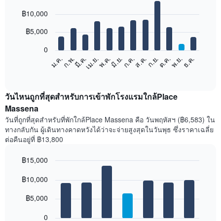
Bar
Chart
฿10,000
graphic.
chart
with
12
฿5,000
bars.
0
แผนภูมิ
ก.พ.
พ.ค.
ส.ค.
พ.ย.
มี.ค.
มิ.ย.
ก.ย.
ธ.ค.
เม.ย.
ก.ค.
ต.ค.
ม.ค.
ต่อ
End
of
ไป
interactive
นี้
chart
แสดง
วันไหนถูกที่สุดสำหรับการเข้าพักโรงแรมใกล้Place
ราคา
Massena
เฉลี่ย
วันที่ถูกที่สุดสำหรับที่พักใกล้Place Massena คือ วันพฤหัสฯ (฿6,583) ใน
ของ
ทางกลับกัน ผู้เดินทางคาดหวังได้ว่าจะจ่ายสูงสุดในวันพุธ ซึ่งราคาเฉลี่ย
ห้อง
ต่อคืนอยู่ที่ ฿13,800
พัก
ใน
฿15,000
แต่ละ
เดือน
Bar
Chart
graphic.
฿10,000
แผนภูมิ
chart
with
มี
7
฿5,000
แกน
bars.
X
1
0