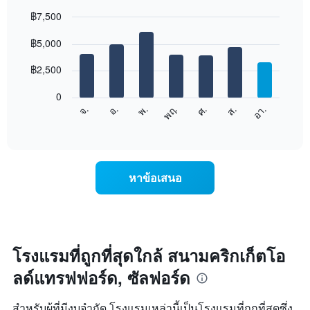
ใน
฿7,500
แต่ละ
เดือน
Bar
Chart
graphic.
฿5,000
แผนภูมิ
chart
with
มี
7
฿2,500
แกน
bars.
X
1
0
แผนภูมิ
แกน
ศ.
พฤ.
พ.
อ.
จ.
อา.
ส.
ต่อ
End
แสดง
of
ไป
เดือน
interactive
นี้
chart
แผนภูมิ
แสดง
มี
ราคา
แกน
หาข้อเสนอ
เฉลี่ย
Y
ของ
1
ห้อง
แกน
พัก
แแส
ใน
ดง
แต่ละ
โรงแรมที่ถูกที่สุดใกล้ สนามคริกเก็ตโอ
ราคา
วัน
เฉลี่ย
ลด์แทรฟฟอร์ด, ซัลฟอร์ด
ของ
ของ
สัปดาห์
ห้อง
แผนภูมิ
พัก
สำหรับผู้ที่มีงบจำกัด โรงแรมเหล่านี้เป็นโรงแรมที่ถูกที่สุดซึ่ง