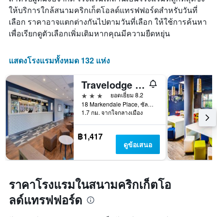
มี
ให้บริการใกล้สนามคริกเก็ตโอลด์แทรฟฟอร์ดสำหรับวันที่
แกน
เลือก ราคาอาจแตกต่างกันไปตามวันที่เลือก ให้ใช้การค้นหา
X
1
เพื่อเรียกดูตัวเลือกเพิ่มเติมหากคุณมีความยืดหยุ่น
แกน
แสดง
วัน
แสดงโรงแรมทั้งหมด 132 แห่ง
ของ
สัปดาห์
Travelodge Manchester Salford Quays
แผนภูมิ
มี
3 ดาว
ยอดเยี่ยม 8.2
แกน
18 Markendale Place, ซัลฟอร์ด, สหราชอาณาจักร
1.7 กม. จากใจกลางเมือง
Y
1
แกน
฿1,417
แแส
ดูข้อเสนอ
ดง
ราคา
เฉลี่ย
ของ
ราคาโรงแรมในสนามคริกเก็ตโอ
ห้อง
พัก
ลด์แทรฟฟอร์ด