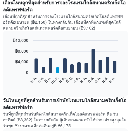
เดือนไหนถูกที่สุดสำหรับการจองโรงแรมใกล้สนามคริกเก็ตโอ
ลด์แทรฟฟอร์ด
เดือนที่ถูกที่สุดสำหรับการจองโรงแรมใกล้สนามคริกเก็ตโอลด์แทรฟฟ
อร์ดคือเมษายน (฿2,150) ในทางกลับกัน เดือนที่ค่าที่พักแพงที่สุดใกล้
สนามคริกเก็ตโอลด์แทรฟฟอร์ดคือกันยายน (฿9,102)
฿12,000
Bar
Chart
฿8,000
graphic.
chart
with
12
฿4,000
bars.
0
แผนภูมิ
ก.พ.
พ.ค.
ส.ค.
พ.ย.
มี.ค.
มิ.ย.
ก.ย.
ธ.ค.
ม.ค.
เม.ย.
ก.ค.
ต.ค.
ต่อ
End
of
ไป
interactive
นี้
chart
แสดง
วันไหนถูกที่สุดสำหรับการเข้าพักโรงแรมใกล้สนามคริกเก็ตโอ
ราคา
ลด์แทรฟฟอร์ด
เฉลี่ย
วันที่ถูกที่สุดสำหรับที่พักใกล้สนามคริกเก็ตโอลด์แทรฟฟอร์ด คือ วัน
ของ
อาทิตย์ (฿3,362) ในทางกลับกัน ผู้เดินทางคาดหวังได้ว่าจะจ่ายสูงสุดใน
ห้อง
วันพุธ ซึ่งราคาเฉลี่ยต่อคืนอยู่ที่ ฿6,175
พัก