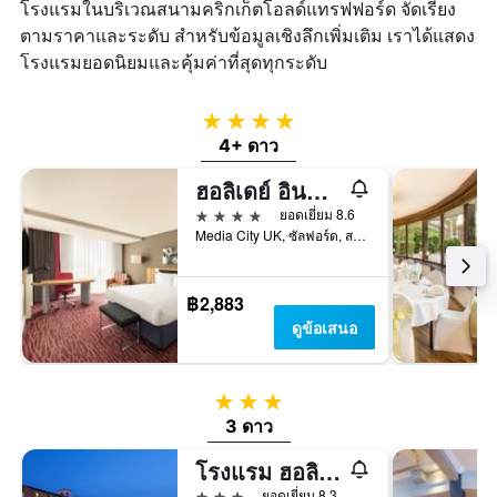
โรงแรมในบริเวณสนามคริกเก็ตโอลด์แทรฟฟอร์ด จัดเรียง
ตามราคาและระดับ สำหรับข้อมูลเชิงลึกเพิ่มเติม เราได้แสดง
โรงแรมยอดนิยมและคุ้มค่าที่สุดทุกระดับ
4 ดาว
4+ ดาว
ฮอลิเดย์ อินน์ แมนเชสเตอร์-มีเดีย ซิตี้ ยูเค บาย IHG
4 ดาว
ยอดเยี่ยม 8.6
Media City UK, ซัลฟอร์ด, สหราชอาณาจักร
฿2,883
ดูข้อเสนอ
3 ดาว
3 ดาว
โรงแรม ฮอลิเดย์ อินน์ เอ็กซ์เพรส แมนเชสเตอร์ - ซอลฟอร์ด คีย์ส์ บาย IHG
3 ดาว
ยอดเยี่ยม 8.3