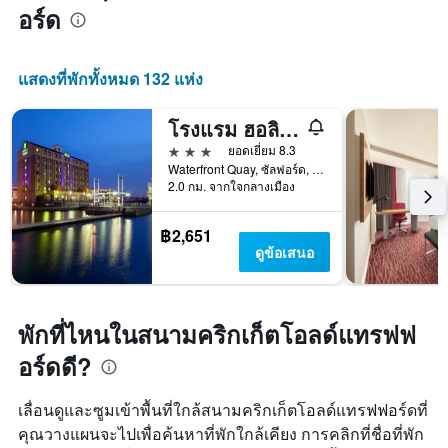
อร์ด
แสดงที่พักทั้งหมด 132 แห่ง
โรงแรม ฮอลิเดย์ อินน์ เอ็กซ์เพรส แมนเชสเตอร์ - ซอลฟอร์ด คีย์ส์ บาย IHG
3 ดาว
ยอดเยี่ยม 8.3
Waterfront Quay, ซัลฟอร์ด, สหราชอาณาจักร
2.0 กม. จากใจกลางเมือง
฿2,651
ดูข้อเสนอ
พักที่ไหนในสนามคริกเก็ตโอลด์แทรฟฟ
อร์ดดี?
เลื่อนดูและซูมเข้าพื้นที่ใกล้สนามคริกเก็ตโอลด์แทรฟฟอร์ดที่
คุณวางแผนจะไปเพื่อค้นหาที่พักใกล้เคียง การคลิกที่ชื่อที่พัก