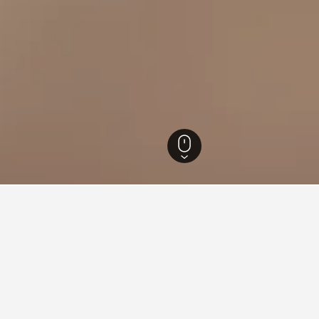
กฤษ
243,251
อีสต์ซัสเซ็กซ์
3,349
Plumpton Racecourse
mpton Racecourseดี?
ton Racecourseที่คุณวางแผนจะไปเพื่อค้นหาที่พักใกล้เคียง การคลิก