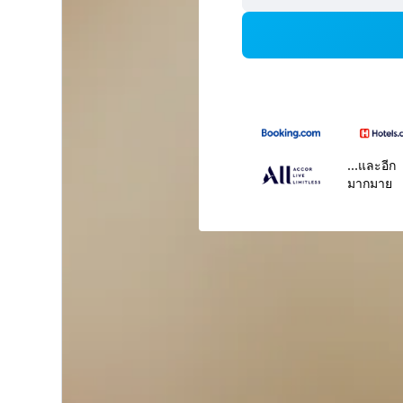
...และอีก
มากมาย