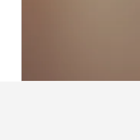
หน้าหลัก
สหราชอาณาจักร
314,761
อัง
พักที่ไหนในPlu
เลื่อนดูและซูมเข้าพื้นที่ใกล้Plump