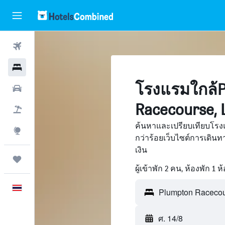
ตั๋วเครื่องบิน
โรงแรม
โรงแรมใกล้P
รถเช่า
Racecourse,
เที่ยวบิน+โรงแรม
ค้นหาและเปรียบเทียบโรง
สำรวจ
กว่าร้อยเว็บไซต์การเดิ
เงิน
ทริป
ผู้เข้าพัก 2 คน, ห้องพัก 1 ห
ภาษาไทย
ศ. 14/8