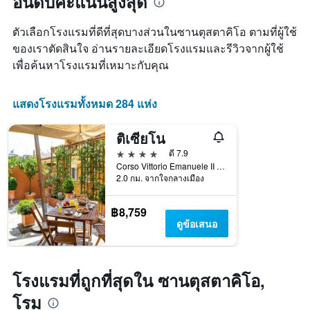
อันดับคะแนนสูงสุด
หมวด
เข้า
ผ่าน
หมู่
พัก
มา
ตัวเลือกโรงแรมที่ดีที่สุดบางส่วนในซานตุสตาคิโอ ตามที่ผู้ใช้
โรงแรม
แผนภูมิ
ตาม
ของเราตัดสินใจ อ่านรายละเอียดโรงแรมและรีวิวจากผู้ใช้
มี
จำนวน
เพื่อค้นหาโรงแรมที่เหมาะกับคุณ
แกน
ดาว
X
แผนภูมิ
1
มี
แสดงโรงแรมทั้งหมด 284 แห่ง
แกน
แกน
แสดง
Y
จำนวน
ติเซียโน
1
วัน
แกน
4 ดาว
ดี 7.9
ก่อน
แสดง
Corso Vittorio Emanuele II 110, โรม, อิตาลี
การ
ราคา
2.0 กม. จากใจกลางเมือง
เข้า
เฉลี่ย
พัก
ของ
แผนภูมิ
฿8,759
ห้อง
มี
ดูข้อเสนอ
พัก
แกน
ใน
Y
ช่วง
1
สุด
แกน
โรงแรมที่ถูกที่สุดใน ซานตุสตาคิโอ,
สัปดาห์
แแส
นี้
โรม
ดง
ที่