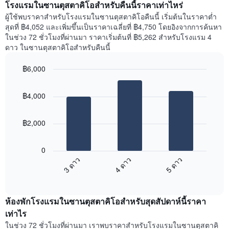
เดือน
แสดง
โรงแรมในซานตุสตาคิโอสำหรับคืนนี้ราคาเท่าไหร่
แผนภูมิ
ราคา
ผู้ใช้พบราคาสำหรับโรงแรมในซานตุสตาคิโอคืนนี้ เริ่มต้นในราคาต่ำ
มี
เฉลี่ย
สุดที่ ฿4,052 และเพิ่มขึ้นเป็นราคาเฉลี่ยที่ ฿4,750 โดยอิงจากการค้นหา
แกน
ของ
ในช่วง 72 ชั่วโมงที่ผ่านมา ราคาเริ่มต้นที่ ฿5,262 สำหรับโรงแรม 4
Y
ห้อง
ดาว ในซานตุสตาคิโอสำหรับคืนนี้
1
พัก
แกน
ใน
แแส
฿6,000
แต่ละ
ดง
Bar
วัน
Chart
ราคา
graphic.
chart
ของ
฿4,000
with
เฉลี่ย
สัปดาห์
3
ของ
แผนภูมิ
bars.
ห้อง
มี
฿2,000
พัก
แกน
แผนภูมิ
X
ต่อ
1
0
ไป
แกน
3 ดาว
4 ดาว
5 ดาว
นี้
แสดง
End
แสดง
วัน
of
ราคา
interactive
ของ
เฉลี่ย
chart
สัปดาห์
ห้องพักโรงแรมในซานตุสตาคิโอสำหรับสุดสัปดาห์นี้ราคา
ของ
แผนภูมิ
ห้อง
เท่าไร
มี
พัก
ในช่วง 72 ชั่วโมงที่ผ่านมา เราพบราคาสำหรับโรงแรมในซานตุสตาคิ
แกน