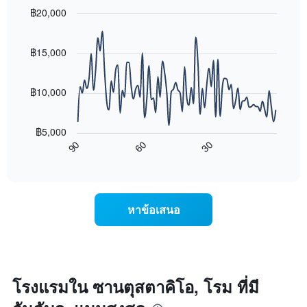
สุด
หมู่
฿20,000
สัปดาห์
โรงแรม
นี้
Line
Chart
ตาม
graphic.
chart
ที่
จำนวน
with
฿15,000
พบ
ดาว
90
ใน
แผนภูมิ
data
ช่วง
points.
มี
฿10,000
3
แกน
วัน
แผนภูมิ
Y
ที่
ต่อ
1
ผ่าน
฿5,000
ไป
แกน
มา
90
60
30
นี้
แสดง
End
โดย
of
แสดง
ราคา
interactive
รวบรวม
การ
เฉลี่ย
chart
ตาม
เปลี่ยนแปลง
ของ
ระดับ
ของ
ห้อง
หาข้อเสนอ
ดาว
ราคา
พัก
แผนภูมิ
ห้อง
คืน
มี
พัก
นี้
แกน
เมื่อ
ซึ่ง
X
ใกล้
พบใน
1
ถึง
3
โรงแรมใน ซานตุสตาคิโอ, โรม ที่มี
แกน
วัน
วัน
แสดง
ที่
ที่