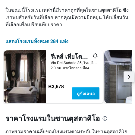
ราคา
พบ
เฉลี่ย
ในขณะนี้โรงแรมเหล่านี้มีราคาถูกที่สุดในซานตุสตาคิโอ ซึ่ง
ใน
ของ
เราพบสำหรับวันที่เลือก หากคุณมีความยืดหยุ่น ให้เปลี่ยนวัน
ช่วง
ห้อง
3
ที่เลือกเพื่อเปรียบเทียบราคา
พัก
วัน
ที่
ผ่าน
แสดงโรงแรมทั้งหมด 284 แห่ง
มา
รีเลส์ เทียโตร อาร์เจนตินา
Via Del Sudario 35, โรม, อิตาลี
2.0 กม. จากใจกลางเมือง
฿3,678
ดูข้อเสนอ
ราคาโรงแรมในซานตุสตาคิโอ
ภาพรวมราคาเฉลี่ยของโรงแรมตามระดับในซานตุสตาคิโอ