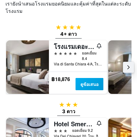
เรายังนำเสนอโรงแรมยอดนิยมและคุ้มค่าที่สุดในแต่ละระดับ
โรงแรม
4 ดาว
4+ ดาว
โรงแรมเดอะแพนธีออน ไอคอนิกโรม - ออโตกราฟคอลเลกชั่น
5 ดาว
ยอดเยี่ยม
8.4
Via di Santa Chiara 4/A, โรม, อิตาลี
฿18,876
ดูข้อเสนอ
3 ดาว
3 ดาว
Hotel Smeraldo
3 ดาว
ยอดเยี่ยม 9.2
Via Dei Chiavari 20, โรม, อิตาลี