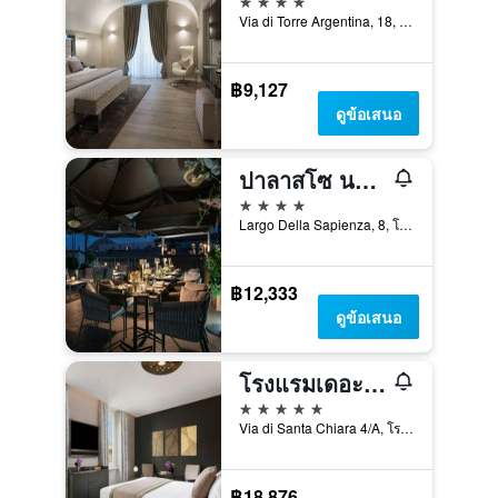
Via di Torre Argentina, 18, โรม, อิตาลี
฿9,127
ดูข้อเสนอ
ปาลาสโซ นาโวนา
4 ดาว
Largo Della Sapienza, 8, โรม, อิตาลี
฿12,333
ดูข้อเสนอ
โรงแรมเดอะแพนธีออน ไอคอนิกโรม - ออโตกราฟคอลเลกชั่น
5 ดาว
Via di Santa Chiara 4/A, โรม, อิตาลี
฿18,876