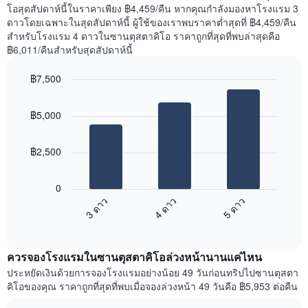
คืน
โอสุดสัปดาห์นี้ในราคาเพียง ฿4,459/คืน หากคุณกำลังมองหาโรงแรม 3
Y
นี้
ดาวโดยเฉพาะในสุดสัปดาห์นี้ ผู้ใช้ของเราพบราคาต่ำสุดที่ ฿4,459/คืน
1
ที่
สำหรับโรงแรม 4 ดาวในซานตุสตาคิโอ ราคาถูกที่สุดที่พบล่าสุดคือ
แกน
พบ
แแส
฿6,011/คืนสำหรับสุดสัปดาห์นี้
ใน
ดง
ช่วง
ราคา
฿7,500
3
เฉลี่ย
วัน
Bar
Chart
ของ
graphic.
chart
ที่
ห้อง
฿5,000
with
ผ่าน
พัก
3
มา
bars.
โดย
฿2,500
รวบรวม
แผนภูมิ
ตาม
ต่อ
ระดับ
0
ไป
ดาว
3 ดาว
4 ดาว
5 ดาว
นี้
แผนภูมิ
End
แสดง
มี
of
ราคา
interactive
แกน
เฉลี่ย
chart
X
ควรจองโรงแรมในซานตุสตาคิโอล่วงหน้านานแค่ไหน
ของ
1
ห้อง
ประหยัดเงินด้วยการจองโรงแรมอย่างน้อย 49 วันก่อนทริปไปซานตุสตา
แกน
พัก
คิโอของคุณ ราคาถูกที่สุดที่พบเมื่อจองล่วงหน้า 49 วันคือ ฿5,953 ต่อคืน
แสดง
ใน
หมวด