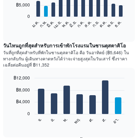
12
฿5,000
bars.
0
แผนภูมิ
ก.พ.
พ.ค.
ส.ค.
พ.ย.
มี.ค.
มิ.ย.
ก.ย.
ธ.ค.
เม.ย.
ก.ค.
ต.ค.
ม.ค.
ต่อ
End
of
ไป
interactive
นี้
chart
แสดง
วันไหนถูกที่สุดสำหรับการเข้าพักโรงแรมในซานตุสตาคิโอ
ราคา
วันที่ถูกที่สุดสำหรับที่พักในซานตุสตาคิโอ คือ วันอาทิตย์ (฿5,646) ใน
เฉลี่ย
ทางกลับกัน ผู้เดินทางคาดหวังได้ว่าจะจ่ายสูงสุดในวันเสาร์ ซึ่งราคา
ของ
เฉลี่ยต่อคืนอยู่ที่ ฿11,352
ห้อง
พัก
฿12,000
ใน
Bar
แต่ละ
Chart
graphic.
฿8,000
chart
เดือน
with
แผนภูมิ
7
฿4,000
มี
bars.
แกน
0
X
แผนภูมิ
จ.
พฤ.
อา.
พ.
ส.
อ.
ศ.
1
ต่อ
End
แกน
of
ไป
interactive
แสดง
นี้
chart