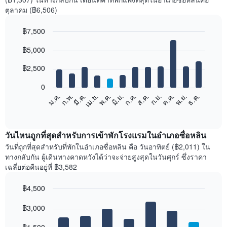
ตุลาคม (฿6,506)
฿7,500
Bar
Chart
฿5,000
graphic.
chart
with
12
฿2,500
bars.
0
แผนภูมิ
ม.ค.
ก.พ.
มี.ค.
เม.ย.
พ.ค.
มิ.ย.
ก.ค.
ส.ค.
ก.ย.
ต.ค.
พ.ย.
ธ.ค.
ต่อ
End
of
ไป
interactive
นี้
chart
แสดง
วันไหนถูกที่สุดสำหรับการเข้าพักโรงแรมในอำเภอซื่อหลิน
ราคา
วันที่ถูกที่สุดสำหรับที่พักในอำเภอซื่อหลิน คือ วันอาทิตย์ (฿2,011) ใน
เฉลี่ย
ทางกลับกัน ผู้เดินทางคาดหวังได้ว่าจะจ่ายสูงสุดในวันศุกร์ ซึ่งราคา
ของ
เฉลี่ยต่อคืนอยู่ที่ ฿3,582
ห้อง
พัก
฿4,500
ใน
Bar
แต่ละ
Chart
graphic.
฿3,000
chart
เดือน
with
แผนภูมิ
7