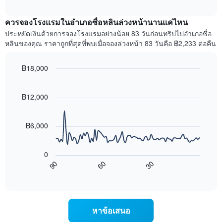
ราคา
interactive
แกน
เฉลี่ย
chart
X
ควรจองโรงแรมในอำเภอซื่อหลินล่วงหน้านานแค่ไหน
ของ
1
ห้อง
ประหยัดเงินด้วยการจองโรงแรมอย่างน้อย 83 วันก่อนทริปไปอำเภอซื่อ
แกน
พัก
หลินของคุณ ราคาถูกที่สุดที่พบเมื่อจองล่วงหน้า 83 วันคือ ฿2,233 ต่อคืน
แสดง
ใน
หมวด
สุด
หมู่
฿18,000
สัปดาห์
โรงแรม
นี้
Line
Chart
ตาม
graphic.
chart
ที่
จำนวน
with
฿12,000
พบ
ดาว
90
ใน
แผนภูมิ
data
ช่วง
points.
มี
฿6,000
3
แกน
วัน
แผนภูมิ
Y
ที่
ต่อ
1
ผ่าน
0
ไป
แกน
มา
90
60
30
นี้
แสดง
End
โดย
of
แสดง
ราคา
interactive
รวบรวม
การ
เฉลี่ย
chart
ตาม
เปลี่ยนแปลง
ของ
ระดับ
ของ
ห้อง
หาข้อเสนอ
ดาว
ราคา
พัก
แผนภูมิ