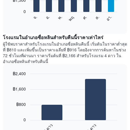
฿1,500
มี
bars.
แกน
0
X
แผนภูมิ
ศ.
พฤ.
พ.
อ.
จ.
อา.
ส.
1
ต่อ
End
แกน
of
ไป
interactive
แสดง
นี้
chart
เดือน
แสดง
โรงแรมในอำเภอซื่อหลินสำหรับคืนนี้ราคาเท่าไหร่
แผนภูมิ
ราคา
ผู้ใช้พบราคาสำหรับโรงแรมในอำเภอซื่อหลินคืนนี้ เริ่มต้นในราคาต่ำสุด
มี
เฉลี่ย
ที่ ฿810 และเพิ่มขึ้นเป็นราคาเฉลี่ยที่ ฿916 โดยอิงจากการค้นหาในช่วง
แกน
ของ
72 ชั่วโมงที่ผ่านมา ราคาเริ่มต้นที่ ฿2,166 สำหรับโรงแรม 4 ดาว ใน
Y
ห้อง
อำเภอซื่อหลินสำหรับคืนนี้
1
พัก
แกน
ใน
แแส
฿2,400
แต่ละ
ดง
Bar
วัน
Chart
ราคา
graphic.
chart
ของ
฿1,600
with
เฉลี่ย
สัปดาห์
2
ของ
แผนภูมิ
bars.
ห้อง
มี
฿800
พัก
แกน
แผนภูมิ
X
ต่อ
1
0
ไป
แกน
3 ดาว
4 ดาว
นี้