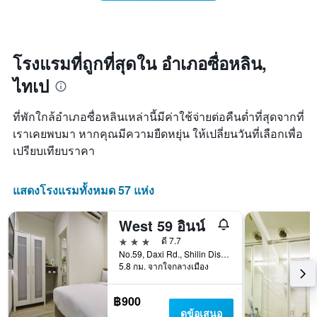
ห้อง
คืน
มี
พัก
นี้
แกน
เมื่อ
ซึ่ง
X
ใกล้
พบใน
1
ถึง
3
โรงแรมที่ถูกที่สุดใน อำเภอซื่อหลิน,
แกน
วัน
วัน
แสดง
ไทเป
ที่
ที่
หมวด
เข้า
ผ่าน
หมู่
พัก
มา
ที่พักใกล้อำเภอซื่อหลินเหล่านี้มีค่าใช้จ่ายต่อคืนต่ำที่สุดจากที่
โรงแรม
แผนภูมิ
ตาม
เราเคยพบมา หากคุณมีความยืดหยุ่น ให้เปลี่ยนวันที่เลือกเพื่อ
มี
จำนวน
เปรียบเทียบราคา
แกน
ดาว
X
แผนภูมิ
1
มี
แสดงโรงแรมทั้งหมด 57 แห่ง
แกน
แกน
แสดง
Y
จำนวน
West 59 อินน์
1
วัน
แกน
3 ดาว
ดี 7.7
ก่อน
แสดง
No.59, Daxi Rd., Shilin Dist., ไทเป, ไต้หวัน
การ
ราคา
5.8 กม. จากใจกลางเมือง
เข้า
เฉลี่ย
พัก
ของ
แผนภูมิ
฿900
ห้อง
มี
ดูข้อเสนอ