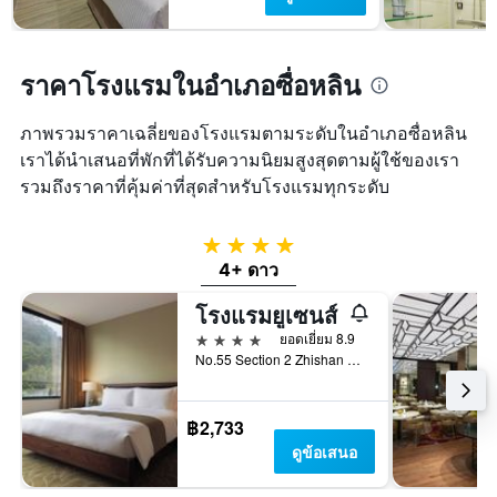
พัก
แกน
ใน
Y
ช่วง
1
สุด
แกน
ราคาโรงแรมในอำเภอซื่อหลิน
สัปดาห์
แแส
นี้
ดง
ที่
ภาพรวมราคาเฉลี่ยของโรงแรมตามระดับในอำเภอซื่อหลิน
ราคา
พบ
เราได้นำเสนอที่พักที่ได้รับความนิยมสูงสุดตามผู้ใช้ของเรา
เฉลี่ย
ใน
ของ
รวมถึงราคาที่คุ้มค่าที่สุดสำหรับโรงแรมทุกระดับ
ช่วง
ห้อง
3
พัก
วัน
4 ดาว
ที่
4+ ดาว
ผ่าน
มา
โรงแรมยูเซนส์
4 ดาว
ยอดเยี่ยม 8.9
No.55 Section 2 Zhishan Road, ไทเป, ไต้หวัน
฿2,733
ดูข้อเสนอ