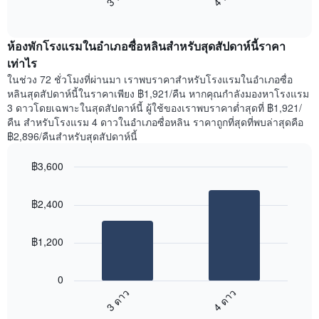
แสดง
End
แสดง
วัน
of
ราคา
interactive
ของ
เฉลี่ย
chart
สัปดาห์
ห้องพักโรงแรมในอำเภอซื่อหลินสำหรับสุดสัปดาห์นี้ราคา
ของ
แผนภูมิ
ห้อง
เท่าไร
มี
พัก
ในช่วง 72 ชั่วโมงที่ผ่านมา เราพบราคาสำหรับโรงแรมในอำเภอซื่อ
แกน
คืน
หลินสุดสัปดาห์นี้ในราคาเพียง ฿1,921/คืน หากคุณกำลังมองหาโรงแรม
Y
นี้
3 ดาวโดยเฉพาะในสุดสัปดาห์นี้ ผู้ใช้ของเราพบราคาต่ำสุดที่ ฿1,921/
1
ที่
คืน สำหรับโรงแรม 4 ดาวในอำเภอซื่อหลิน ราคาถูกที่สุดที่พบล่าสุดคือ
แกน
พบ
แแส
฿2,896/คืนสำหรับสุดสัปดาห์นี้
ใน
ดง
ช่วง
ราคา
฿3,600
3
เฉลี่ย
วัน
Bar
Chart
ของ
graphic.
chart
ที่
ห้อง
฿2,400
with
ผ่าน
พัก
2
มา
bars.
โดย
฿1,200
รวบรวม
แผนภูมิ
ตาม
ต่อ
ระดับ
0
ไป
ดาว
3 ดาว
4 ดาว
นี้
แผนภูมิ
End
แสดง
มี
of