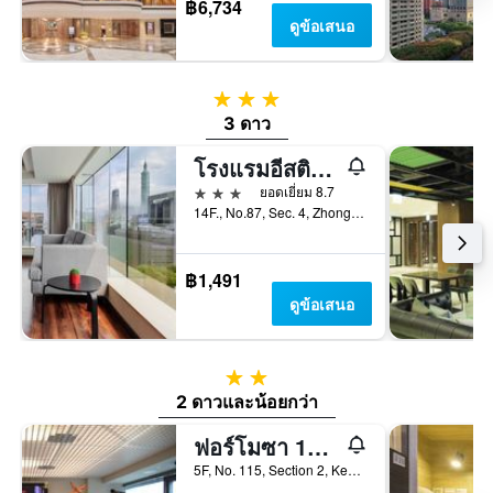
฿6,734
ดูข้อเสนอ
3 ดาว
3 ดาว
โรงแรมอีสติน ไทเป
3 ดาว
ยอดเยี่ยม 8.7
14F., No.87, Sec. 4, Zhongxiao E. Rd., ไทเป, ไต้หวัน
฿1,491
ดูข้อเสนอ
2 ดาว
2 ดาวและน้อยกว่า
ฟอร์โมซา 101 - โฮสเทล
5F, No. 115, Section 2, Keelung Road, ไทเป, ไต้หวัน