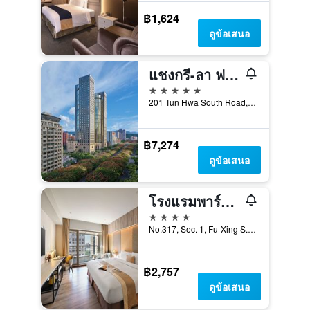
฿1,624
ดูข้อเสนอ
แชงกรี-ลา ฟาร์อีสเทิร์น ไทเป
5 ดาว
201 Tun Hwa South Road, Section 2, ไทเป, ไต้หวัน
฿7,274
ดูข้อเสนอ
โรงแรมพาร์ค ไทเป
4 ดาว
No.317, Sec. 1, Fu-Xing S. Rd., ไทเป, ไต้หวัน
฿2,757
ดูข้อเสนอ