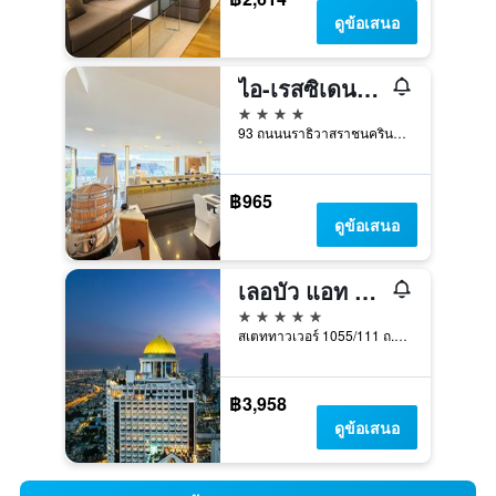
ดูข้อเสนอ
ไอ-เรสซิเดนซ์โฮเทล สีลม
4 ดาว
93 ถนนนราธิวาสราชนครินทร์, บางรัก, สีลม/สาทร, กรุงเทพมหานคร, ประเทศไทย
฿965
ดูข้อเสนอ
เลอบัว แอท สเตท ทาวเวอร์
5 ดาว
สเตททาวเวอร์ 1055/111 ถ.สีลม, กรุงเทพมหานคร, ประเทศไทย
฿3,958
ดูข้อเสนอ