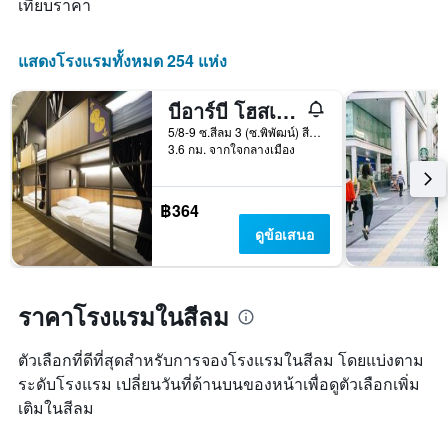
เทียบราคา
พัก
วัน
ที่
ผ่าน
แสดงโรงแรมทั้งหมด 254 แห่ง
มา
บีอาร์บี โฮสเทล บางกอก สีลม
5/8-9 ซ.สีลม 3 (ซ.พิพัฒน์) สีลม, กรุงเทพมหานคร, ประเทศไทย
3.6 กม. จากใจกลางเมือง
฿364
ดูข้อเสนอ
ราคาโรงแรมในสีลม
ตัวเลือกที่ดีที่สุดสำหรับการจองโรงแรมในสีลม โดยแบ่งตาม
ระดับโรงแรม เปลี่ยนวันที่ด้านบนของหน้าเพื่อดูตัวเลือกเพิ่ม
เติมในสีลม