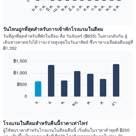
0
แผนภูมิ
ก.พ.
พ.ค.
ส.ค.
พ.ย.
มี.ค.
มิ.ย.
ก.ย.
ธ.ค.
เม.ย.
ก.ค.
ต.ค.
ม.ค.
ต่อ
End
of
ไป
interactive
นี้
chart
แสดง
วันไหนถูกที่สุดสำหรับการเข้าพักโรงแรมในสีลม
ราคา
วันที่ถูกที่สุดสำหรับที่พักในสีลม คือ วันจันทร์ (฿655) ในทางกลับกัน ผู้
เฉลี่ย
เดินทางคาดหวังได้ว่าจะจ่ายสูงสุดในวันอาทิตย์ ซึ่งราคาเฉลี่ยต่อคืนอยู่ที่
ของ
฿1,392
ห้อง
พัก
฿1,500
ใน
Bar
แต่ละ
Chart
graphic.
฿1,000
chart
เดือน
with
แผนภูมิ
7
฿500
มี
bars.
แกน
0
X
แผนภูมิ
ศ.
พฤ.
พ.
อ.
จ.
อา.
ส.
1
ต่อ
End
แกน
of
ไป
interactive
แสดง
นี้
chart
เดือน
แสดง
โรงแรมในสีลมสำหรับคืนนี้ราคาเท่าไหร่
แผนภูมิ
ราคา
ผู้ใช้พบราคาสำหรับโรงแรมในสีลมคืนนี้ เริ่มต้นในราคาต่ำสุดที่ ฿200
มี
เฉลี่ย