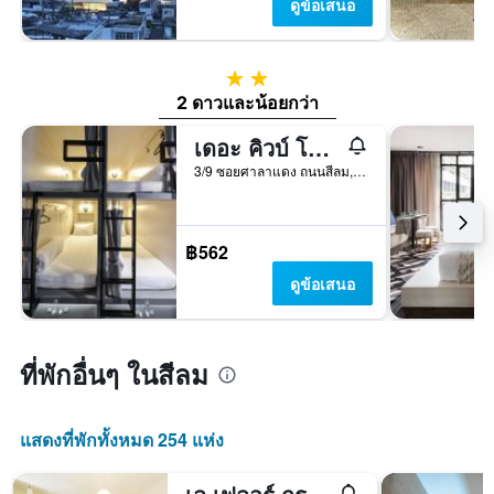
ดูข้อเสนอ
2 ดาว
2 ดาวและน้อยกว่า
เดอะ คิวบ์ โฮสเทล สีลม
3/9 ซอยศาลาแดง ถนนสีลม, กรุงเทพมหานคร, ประเทศไทย
฿562
ดูข้อเสนอ
ที่พักอื่นๆ ในสีลม
แสดงที่พักทั้งหมด 254 แห่ง