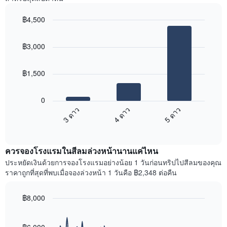
แกน
พบ
แแส
ใน
฿4,500
ดง
ช่วง
ราคา
Bar
Chart
3
เฉลี่ย
graphic.
chart
วัน
฿3,000
with
ของ
ที่
3
ห้อง
ผ่าน
bars.
พัก
มา
฿1,500
โดย
แผนภูมิ
รวบรวม
ต่อ
0
ตาม
ไป
3 ดาว
4 ดาว
5 ดาว
ระดับ
นี้
ดาว
End
แสดง
of
แผนภูมิ
ราคา
interactive
มี
เฉลี่ย
chart
แกน
ควรจองโรงแรมในสีลมล่วงหน้านานแค่ไหน
ของ
X
ห้อง
ประหยัดเงินด้วยการจองโรงแรมอย่างน้อย 1 วันก่อนทริปไปสีลมของคุณ
1
พัก
ราคาถูกที่สุดที่พบเมื่อจองล่วงหน้า 1 วันคือ ฿2,348 ต่อคืน
แกน
ใน
แสดง
สุด
หมวด
฿8,000
สัปดาห์
หมู่
นี้
Line
Chart
โรงแรม
graphic.
chart
ที่
ตาม
with