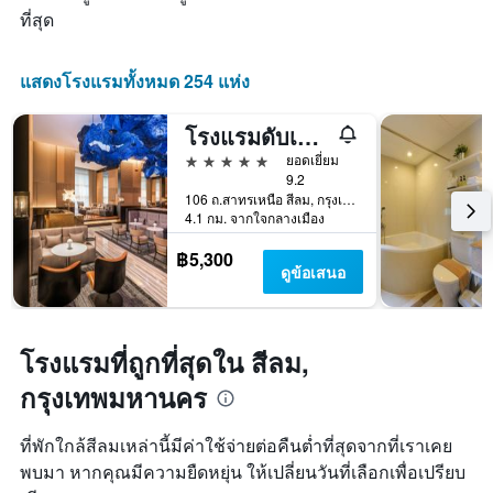
จำนวน
ที่สุด
แกน
ดาว
X
แผนภูมิ
1
มี
แสดงโรงแรมทั้งหมด 254 แห่ง
แกน
แกน
แสดง
Y
จำนวน
โรงแรมดับเบิ้ลยู กรุงเทพ
1
วัน
แกน
5 ดาว
ยอดเยี่ยม
ก่อน
แสดง
9.2
การ
ราคา
106 ถ.สาทรเหนือ สีลม, กรุงเทพมหานคร, ประเทศไทย
เข้า
4.1 กม. จากใจกลางเมือง
เฉลี่ย
พัก
ของ
แผนภูมิ
฿5,300
ห้อง
มี
ดูข้อเสนอ
พัก
แกน
ใน
Y
ช่วง
1
สุด
แกน
โรงแรมที่ถูกที่สุดใน สีลม,
สัปดาห์
แแส
นี้
กรุงเทพมหานคร
ดง
ที่
ราคา
พบ
เฉลี่ย
ที่พักใกล้สีลมเหล่านี้มีค่าใช้จ่ายต่อคืนต่ำที่สุดจากที่เราเคย
ใน
ของ
พบมา หากคุณมีความยืดหยุ่น ให้เปลี่ยนวันที่เลือกเพื่อเปรียบ
ช่วง
ห้อง
3