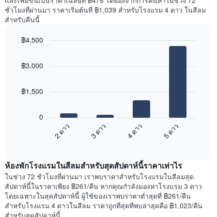
และเพิ่มขึ้นเป็นราคาเฉลี่ยที่ ฿478 โดยอิงจากการค้นหาในช่วง 72
แกน
ของ
ชั่วโมงที่ผ่านมา ราคาเริ่มต้นที่ ฿1,039 สำหรับโรงแรม 4 ดาว ในสีลม
Y
ห้อง
สำหรับคืนนี้
1
พัก
แกน
ใน
แแส
฿4,500
แต่ละ
ดง
Bar
วัน
Chart
ราคา
graphic.
chart
ของ
฿3,000
with
เฉลี่ย
สัปดาห์
4
ของ
แผนภูมิ
bars.
ห้อง
มี
฿1,500
พัก
แกน
แผนภูมิ
X
ต่อ
1
0
ไป
แกน
2 ดาว
3 ดาว
4 ดาว
5 ดาว
นี้
แสดง
End
แสดง
วัน
of
ราคา
interactive
ของ
เฉลี่ย
chart
สัปดาห์
ห้องพักโรงแรมในสีลมสำหรับสุดสัปดาห์นี้ราคาเท่าไร
ของ
แผนภูมิ
ห้อง
ในช่วง 72 ชั่วโมงที่ผ่านมา เราพบราคาสำหรับโรงแรมในสีลมสุด
มี
พัก
สัปดาห์นี้ในราคาเพียง ฿261/คืน หากคุณกำลังมองหาโรงแรม 3 ดาว
แกน
คืน
โดยเฉพาะในสุดสัปดาห์นี้ ผู้ใช้ของเราพบราคาต่ำสุดที่ ฿261/คืน
Y
นี้
สำหรับโรงแรม 4 ดาวในสีลม ราคาถูกที่สุดที่พบล่าสุดคือ ฿1,023/คืน
1
ที่
สำหรับสุดสัปดาห์นี้