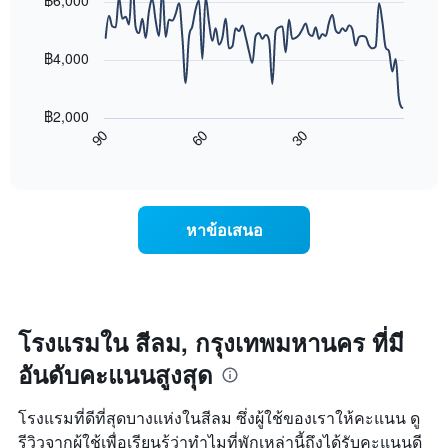
฿6,000
พบ
90
จำนวน
ใน
data
ดาว
ช่วง
points.
แผนภูมิ
฿4,000
3
มี
วัน
แผนภูมิ
แกน
ที่
ต่อ
Y
ผ่าน
฿2,000
ไป
1
มา
60
30
90
นี้
End
แกน
โดย
of
แสดง
แสดง
interactive
รวบรวม
การ
chart
ราคา
ตาม
เปลี่ยนแปลง
เฉลี่ย
ระดับ
ของ
ของ
หาข้อเสนอ
ดาว
ราคา
ห้อง
แผนภูมิ
ห้อง
พัก
มี
พัก
คืน
แกน
เมื่อ
นี้
X
ใกล้
ซึ่ง
1
ถึง
โรงแรมใน สีลม, กรุงเทพมหานคร ที่มี
พบใน
แกน
วัน
3
แสดง
อันดับคะแนนสูงสุด
ที่
วัน
หมวด
เข้า
ที่
หมู่
พัก
ผ่าน
โรงแรมที่ดีที่สุดบางแห่งในสีลม ซึ่งผู้ใช้ของเราให้คะแนน ดู
โรงแรม
แผนภูมิ
มา
ตาม
รีวิวจากผู้ใช้เพื่อเรียนรู้ว่าทำไมที่พักเหล่านี้ถึงได้รับคะแนนดี
มี