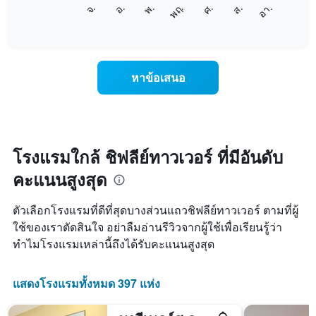
แผนภูมิ
แกน
จ.
พฤ.
อา.
พ.
ส.
อ.
ศ.
ต่อ
End
แสดง
of
ไป
เดือน
interactive
นี้
chart
แผนภูมิ
แสดง
มี
ราคา
แกน
หาข้อเสนอ
เฉลี่ย
Y
ของ
1
ห้อง
แกน
พัก
แแส
ใน
ดง
แต่ละ
โรงแรมใกล้ ชิฟลีย์ทาวเวอร์ ที่มีอันดับ
ราคา
วัน
เฉลี่ย
คะแนนสูงสุด
ของ
ของ
สัปดาห์
ห้อง
แผนภูมิ
พัก
ตัวเลือกโรงแรมที่ดีที่สุดบางส่วนแถวชิฟลีย์ทาวเวอร์ ตามที่ผู้
มี
ใช้ของเราตัดสินใจ อย่าลืมอ่านรีวิวจากผู้ใช้เพื่อเรียนรู้ว่า
แกน
ทำไมโรงแรมเหล่านี้ถึงได้รับคะแนนสูงสุด
X
1
แกน
แสดงโรงแรมทั้งหมด 397 แห่ง
แสดง
วัน
ของ