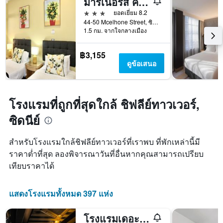
มารีเนอร์ส คอร์ท โฮเทล ซิดนีย์
สัปดาห์
3 ดาว
ยอดเยี่ยม 8.2
แผนภูมิ
44-50 Mcelhone Street, ซิดนีย์, NSW, ออสเตรเลีย
มี
1.5 กม. จากใจกลางเมือง
แกน
Y
1
฿3,155
แกน
ดูข้อเสนอ
แแส
ดง
ราคา
เฉลี่ย
โรงแรมที่ถูกที่สุดใกล้ ชิฟลีย์ทาวเวอร์,
ของ
ซิดนีย์
ห้อง
พัก
สำหรับโรงแรมใกล้ชิฟลีย์ทาวเวอร์ที่เราพบ ที่พักเหล่านี้มี
ราคาต่ำที่สุด ลองพิจารณาวันที่อื่นหากคุณสามารถเปรียบ
เทียบราคาได้
แสดงโรงแรมทั้งหมด 397 แห่ง
โรงแรมเดอะแคปซูล - โฮสเทล