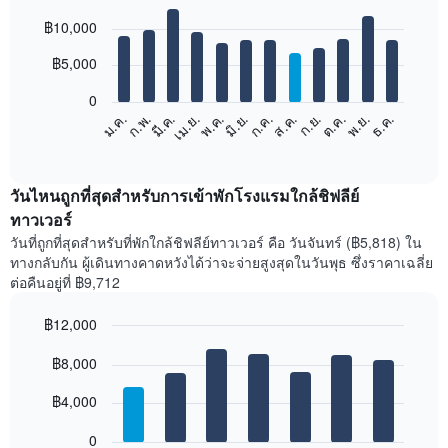
Bar
Chart
฿10,000
graphic.
chart
with
12
฿5,000
bars.
0
แผนภูมิ
ก.พ.
พ.ค.
ส.ค.
พ.ย.
มี.ค.
มิ.ย.
ก.ย.
ธ.ค.
เม.ย.
ก.ค.
ต.ค.
ม.ค.
ต่อ
End
of
ไป
interactive
นี้
chart
แสดง
วันไหนถูกที่สุดสำหรับการเข้าพักโรงแรมใกล้ชิฟลีย์
ราคา
ทาวเวอร์
เฉลี่ย
วันที่ถูกที่สุดสำหรับที่พักใกล้ชิฟลีย์ทาวเวอร์ คือ วันจันทร์ (฿5,818) ใน
ของ
ทางกลับกัน ผู้เดินทางคาดหวังได้ว่าจะจ่ายสูงสุดในวันพุธ ซึ่งราคาเฉลี่ย
ห้อง
ต่อคืนอยู่ที่ ฿9,712
พัก
ใน
฿12,000
แต่ละ
เดือน
Bar
Chart
graphic.
฿8,000
แผนภูมิ
chart
with
มี
7
฿4,000
แกน
bars.
X
1
0