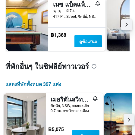
เมซ แบ็คแพ็คเกอร์
2 ดาว
ดี 7.4
417 Pitt Street, ซิดนีย์, NSW, ออสเตรเลีย
฿1,368
ดูข้อเสนอ
ที่พักอื่นๆ ในชิฟลีย์ทาวเวอร์
แสดงที่พักทั้งหมด 397 แห่ง
เมอริตันสวีทส์ ถนนซัสเซ็กซ์
ซิดนีย์, NSW, ออสเตรเลีย
0.7 กม. จากใจกลางเมือง
฿5,075