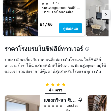
2 ดาว
ดี 7.9
640 George Street, ซิดนีย์, NSW, ออสเตรเลีย
0.2 กม. จากใจกลางเมือง
฿1,166
ดูข้อเสนอ
ราคาโรงแรมในชิฟลีย์ทาวเวอร์
รายละเอียดเกี่ยวกับราคาเฉลี่ยต่อระดับโรงแรมใกล้ชิฟลีย์
ทาวเวอร์ เราได้นำเสนอที่พักที่ได้รับความนิยมสูงสุดตามผู้ใช้
ของเรา รวมถึงราคาที่คุ้มค่าที่สุดสำหรับโรงแรมทุกระดับ
4 ดาว
4+ ดาว
แชงกรี-ลา ซิดนีย์
5 ดาว
ยอดเยี่ยม
8.7