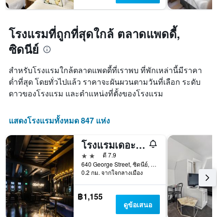
โรงแรมที่ถูกที่สุดใกล้ ตลาดแพดดี้,
ซิดนีย์
สำหรับโรงแรมใกล้ตลาดแพดดี้ที่เราพบ ที่พักเหล่านี้มีราคา
ต่ำที่สุด โดยทั่วไปแล้ว ราคาจะผันผวนตามวันที่เลือก ระดับ
ดาวของโรงแรม และตำแหน่งที่ตั้งของโรงแรม
แสดงโรงแรมทั้งหมด 847 แห่ง
โรงแรมเดอะแคปซูล - โฮสเทล
2 ดาว
ดี 7.9
640 George Street, ซิดนีย์, NSW, ออสเตรเลีย
0.2 กม. จากใจกลางเมือง
฿1,155
ดูข้อเสนอ