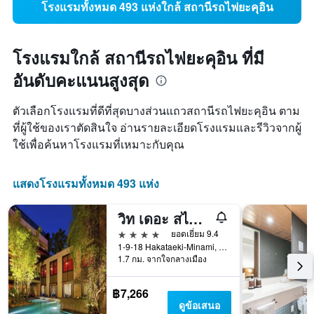
โรงแรมทั้งหมด 493 แห่งใกล้ สถานีรถไฟยะคุอิน
โรงแรมใกล้ สถานีรถไฟยะคุอิน ที่มี
อันดับคะแนนสูงสุด
ตัวเลือกโรงแรมที่ดีที่สุดบางส่วนแถวสถานีรถไฟยะคุอิน ตาม
ที่ผู้ใช้ของเราตัดสินใจ อ่านรายละเอียดโรงแรมและรีวิวจากผู้
ใช้เพื่อค้นหาโรงแรมที่เหมาะกับคุณ
แสดงโรงแรมทั้งหมด 493 แห่ง
วิท เดอะ สไตล์ ฟุกุโอกะ
4 ดาว
ยอดเยี่ยม 9.4
1-9-18 Hakataeki-Minami, Hakata-ku, ฟุกุโอกะ, ญี่ปุ่น
1.7 กม. จากใจกลางเมือง
฿7,266
ดูข้อเสนอ