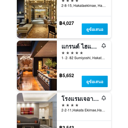
2-8-15, Hakataekimae, Hakata-ku, ฟุกุโอกะ, ญี่ปุ่น
฿4,027
ดูข้อเสนอ
แกรนด์ ไฮแอท ฟุกุโอกะ
5 ดาว
1- 2- 82 Sumiyoshi, Hakata- Ku, ฟุกุโอกะ, ญี่ปุ่น
฿5,652
ดูข้อเสนอ
โรงแรมเจอาร์ คิวชู บลอสซัม ฮากาตะ เซ็นทรัล
4 ดาว
2-2-11,Hakata Ekimae,Hakata, ฟุกุโอกะ, ญี่ปุ่น
฿3,543