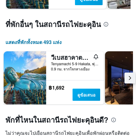
ที่พักอื่นๆ ในสถานีรถไฟยะคุอิน
แสดงที่พักทั้งหมด 493 แห่ง
วีเบสฮาคาตะ โฮสเทล
Tenyamachi 5-9 Hakata, ฟุกุโอกะ, ญี่ปุ่น
0.9 กม. จากใจกลางเมือง
฿1,692
ดูข้อเสนอ
พักที่ไหนในสถานีรถไฟยะคุอินดี?
ไม่ว่าคุณจะไปเยือนสถานีรถไฟยะคุอินเพื่อพักผ่อนหรือติดต่อ