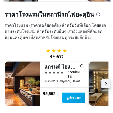
ราคาโรงแรมในสถานีรถไฟยะคุอิน
ราคาโรงแรม (ราคาเฉลี่ยต่อคืน) สำหรับวันที่เลือก โดยแยก
ตามระดับโรงแรม สำหรับระดับอื่นๆ เรายังแสดงที่พักยอด
นิยมและคุ้มค่าที่สุดสำหรับโรงแรมทุกระดับอีกด้วย
4 ดาว
4+ ดาว
แกรนด์ ไฮแอท ฟุกุโอกะ
5 ดาว
ยอดเยี่ยม
8.8
1- 2- 82 Sumiyoshi, Hakata- Ku, ฟุกุโอกะ, ญี่ปุ่น
฿5,652
ดูข้อเสนอ