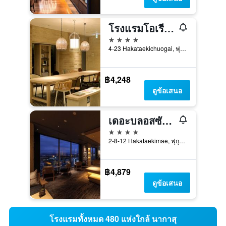
โรงแรมโอเรียนตัล ฟูกูโอกะ สถานีฮากาตะ
4 ดาว
4-23 Hakataekichuogai, ฟุกุโอกะ, ญี่ปุ่น
฿4,248
ดูข้อเสนอ
เดอะบลอสซัม ฮากาตะ พรีเมียร์
4 ดาว
2-8-12 Hakataekimae, ฟุกุโอกะ, ญี่ปุ่น
฿4,879
ดูข้อเสนอ
โรงแรมทั้งหมด 480 แห่งใกล้ นากาสุ