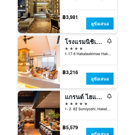
฿3,981
ดูข้อเสนอ
โรงแรมนิชิเทตสึ ครูม ฮากาตะ
4 ดาว
1-17-6 Hakataekimae Hakata-ku, ฟุกุโอกะ, ญี่ปุ่น
฿3,216
ดูข้อเสนอ
แกรนด์ ไฮแอท ฟุกุโอกะ
5 ดาว
1- 2- 82 Sumiyoshi, Hakata- Ku, ฟุกุโอกะ, ญี่ปุ่น
฿5,579
ดูข้อเสนอ