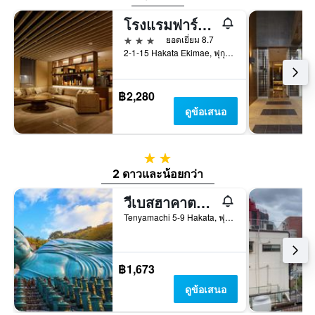
โรงแรมฟาร์ซา ฮากาตะเอกิ ฮากาตะกูจิ
3 ดาว
ยอดเยี่ยม 8.7
2-1-15 Hakata Ekimae, ฟุกุโอกะ, ญี่ปุ่น
฿2,280
ดูข้อเสนอ
2 ดาว
2 ดาวและน้อยกว่า
วีเบสฮาคาตะ โฮสเทล
Tenyamachi 5-9 Hakata, ฟุกุโอกะ, ญี่ปุ่น
฿1,673
ดูข้อเสนอ