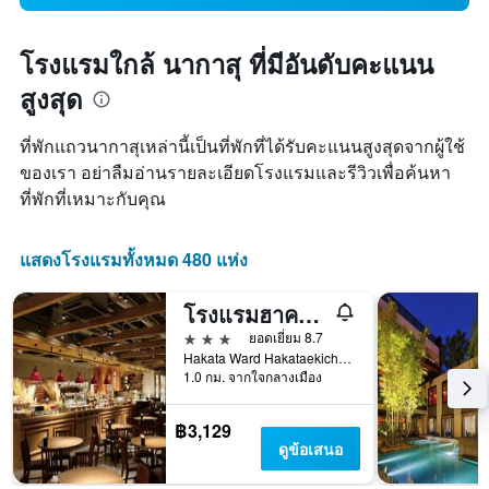
โรงแรมใกล้ นากาสุ ที่มีอันดับคะแนน
สูงสุด
ที่พักแถวนากาสุเหล่านี้เป็นที่พักที่ได้รับคะแนนสูงสุดจากผู้ใช้
ของเรา อย่าลืมอ่านรายละเอียดโรงแรมและรีวิวเพื่อค้นหา
ที่พักที่เหมาะกับคุณ
แสดงโรงแรมทั้งหมด 480 แห่ง
โรงแรมฮาคาตะ กรีน นัมเบอร์ 1
3 ดาว
ยอดเยี่ยม 8.7
Hakata Ward Hakataekichuogai 4-4, ฟุกุโอกะ, ญี่ปุ่น
1.0 กม. จากใจกลางเมือง
฿3,129
ดูข้อเสนอ