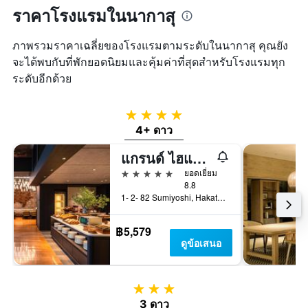
ราคาโรงแรมในนากาสุ
ภาพรวมราคาเฉลี่ยของโรงแรมตามระดับในนากาสุ คุณยัง
จะได้พบกับที่พักยอดนิยมและคุ้มค่าที่สุดสำหรับโรงแรมทุก
ระดับอีกด้วย
4 ดาว
4+ ดาว
แกรนด์ ไฮแอท ฟุกุโอกะ
5 ดาว
ยอดเยี่ยม
8.8
1- 2- 82 Sumiyoshi, Hakata- Ku, ฟุกุโอกะ, ญี่ปุ่น
฿5,579
ดูข้อเสนอ
3 ดาว
3 ดาว