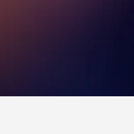
เขตโจนัน
ุณใน เขตโจนัน