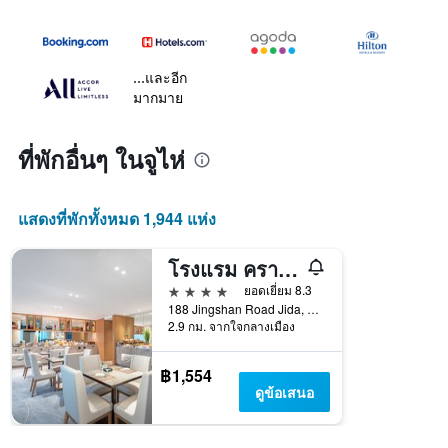
...และอีก
มากมาย
ที่พักอื่นๆ ในจูไห่
แสดงที่พักทั้งหมด 1,944 แห่ง
โรงแรม คราวน์ พลาซา จูไห่ ซิตี้ เซ็นเตอร์ บาย IHG
4 ดาว
ยอดเยี่ยม 8.3
188 Jingshan Road Jida, จูไห่, จีน
2.9 กม. จากใจกลางเมือง
฿1,554
ดูข้อเสนอ