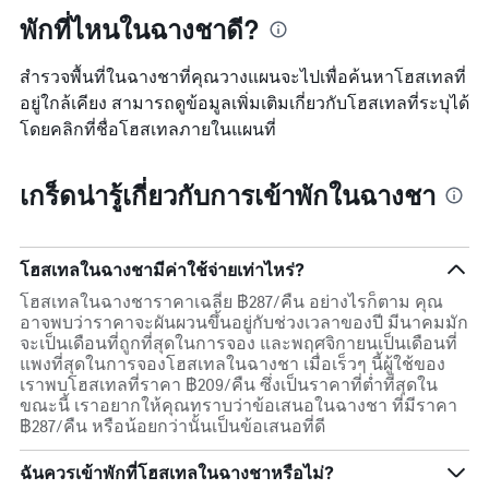
พักที่ไหนในฉางชาดี?
สำรวจพื้นที่ในฉางชาที่คุณวางแผนจะไปเพื่อค้นหาโฮสเทลที่
อยู่ใกล้เคียง สามารถดูข้อมูลเพิ่มเติมเกี่ยวกับโฮสเทลที่ระบุได้
โดยคลิกที่ชื่อโฮสเทลภายในแผนที่
เกร็ดน่ารู้เกี่ยวกับการเข้าพักในฉางชา
โฮสเทลในฉางชามีค่าใช้จ่ายเท่าไหร่?
โฮสเทลในฉางชาราคาเฉลี่ย ฿287/คืน อย่างไรก็ตาม คุณ
อาจพบว่าราคาจะผันผวนขึ้นอยู่กับช่วงเวลาของปี มีนาคมมัก
จะเป็นเดือนที่ถูกที่สุดในการจอง และพฤศจิกายนเป็นเดือนที่
แพงที่สุดในการจองโฮสเทลในฉางชา เมื่อเร็วๆ นี้ผู้ใช้ของ
เราพบโฮสเทลที่ราคา ฿209/คืน ซึ่งเป็นราคาที่ต่ำที่สุดใน
ขณะนี้ เราอยากให้คุณทราบว่าข้อเสนอในฉางชา ที่มีราคา
฿287/คืน หรือน้อยกว่านั้นเป็นข้อเสนอที่ดี
ฉันควรเข้าพักที่โฮสเทลในฉางชาหรือไม่?