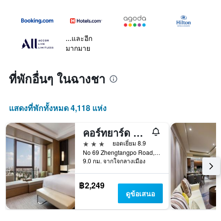
...และอีก
มากมาย
ที่พักอื่นๆ ในฉางชา
แสดงที่พักทั้งหมด 4,118 แห่ง
คอร์ทยาร์ด บาย มาริออท ฉางชา ใต้
3 ดาว
ยอดเยี่ยม 8.9
No 69 Zhengtangpo Road, Yuhua District, ฉางชา, จีน
9.0 กม. จากใจกลางเมือง
฿2,249
ดูข้อเสนอ