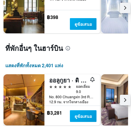
฿398
ดูข้อเสนอ
ที่พักอื่นๆ ในฮาร์บิน
แสดงที่พักทั้งหมด 2,401 แห่ง
ออลูกูยา · ดิ อันบาวด์ คอลเลกชัน บาย ไฮแอท
5 ดาว
ยอดเยี่ยม
9.0
No. 800 Chuangxin 3rd Road, ฮาร์บิน, จีน
12.9 กม. จากใจกลางเมือง
฿3,281
ดูข้อเสนอ