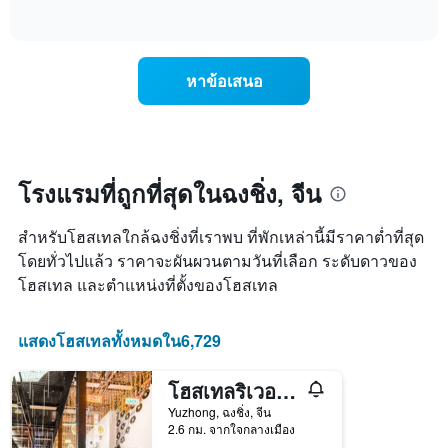
แกน
of
ไป
interactive
แสดง
นี้
chart
เดือน
แสดง
แผนภูมิ
ราคา
หาข้อเสนอ
มี
เฉลี่ย
แกน
ของ
Y
ห้อง
1
พัก
แกน
ใน
แแส
แต่ละ
โรงแรมที่ถูกที่สุดในฉงชิ่ง, จีน
ดง
วัน
ราคา
ของ
เฉลี่ย
สำหรับโฮสเทลใกล้ฉงชิ่งที่เราพบ ที่พักเหล่านี้มีราคาต่ำที่สุด
สัปดาห์
ของ
แผนภูมิ
โดยทั่วไปแล้ว ราคาจะผันผวนตามวันที่เลือก ระดับดาวของ
ห้อง
มี
โฮสเทล และตำแหน่งที่ตั้งของโฮสเทล
พัก
แกน
X
1
แสดงโฮสเทลทั้งหมดใน6,729
แกน
แสดง
โฮสเทลริเวอร์ไซด์สำหรับเยาวชน
วัน
ของ
Yuzhong, ฉงชิ่ง, จีน
สัปดาห์
2.6 กม. จากใจกลางเมือง