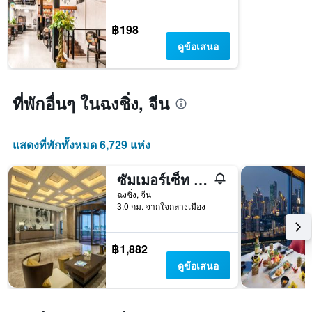
แผนภูมิ
มี
แกน
฿198
Y
ดูข้อเสนอ
1
แกน
แแส
ดง
ที่พักอื่นๆ ในฉงชิ่ง, จีน
ราคา
เฉลี่ย
ของ
แสดงที่พักทั้งหมด 6,729 แห่ง
ห้อง
พัก
ซัมเมอร์เซ็ท แยงซี ริเวอร์ ฉงชิ่ง
ฉงชิ่ง, จีน
3.0 กม. จากใจกลางเมือง
฿1,882
ดูข้อเสนอ