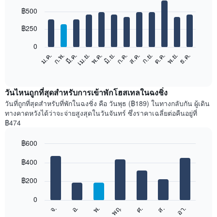
Bar
Chart
฿500
graphic.
chart
with
12
฿250
bars.
0
แผนภูมิ
ม.ค.
ก.พ.
มี.ค.
เม.ย.
พ.ค.
มิ.ย.
ก.ค.
ส.ค.
ก.ย.
ต.ค.
พ.ย.
ธ.ค.
ต่อ
End
of
ไป
interactive
นี้
chart
แสดง
วันไหนถูกที่สุดสำหรับการเข้าพักโฮสเทลในฉงชิ่ง
ราคา
วันที่ถูกที่สุดสำหรับที่พักในฉงชิ่ง คือ วันพุธ (฿189) ในทางกลับกัน ผู้เดิน
เฉลี่ย
ทางคาดหวังได้ว่าจะจ่ายสูงสุดในวันจันทร์ ซึ่งราคาเฉลี่ยต่อคืนอยู่ที่
ของ
฿474
ห้อง
พัก
฿600
ใน
Bar
แต่ละ
Chart
graphic.
฿400
chart
เดือน
with
แผนภูมิ
7
฿200
มี
bars.
แกน
0
X
แผนภูมิ
อ.
พฤ.
ส.
จ.
พ.
ศ.
อา.
1
ต่อ
End