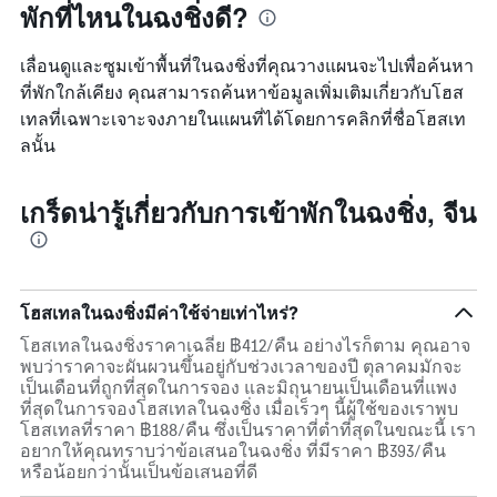
พักที่ไหนในฉงชิ่งดี?
เลื่อนดูและซูมเข้าพื้นที่ในฉงชิ่งที่คุณวางแผนจะไปเพื่อค้นหา
ที่พักใกล้เคียง คุณสามารถค้นหาข้อมูลเพิ่มเติมเกี่ยวกับโฮส
เทลที่เฉพาะเจาะจงภายในแผนที่ได้โดยการคลิกที่ชื่อโฮสเท
ลนั้น
เกร็ดน่ารู้เกี่ยวกับการเข้าพักในฉงชิ่ง, จีน
โฮสเทลในฉงชิ่งมีค่าใช้จ่ายเท่าไหร่?
โฮสเทลในฉงชิ่งราคาเฉลี่ย ฿412/คืน อย่างไรก็ตาม คุณอาจ
พบว่าราคาจะผันผวนขึ้นอยู่กับช่วงเวลาของปี ตุลาคมมักจะ
เป็นเดือนที่ถูกที่สุดในการจอง และมิถุนายนเป็นเดือนที่แพง
ที่สุดในการจองโฮสเทลในฉงชิ่ง เมื่อเร็วๆ นี้ผู้ใช้ของเราพบ
โฮสเทลที่ราคา ฿188/คืน ซึ่งเป็นราคาที่ต่ำที่สุดในขณะนี้ เรา
อยากให้คุณทราบว่าข้อเสนอในฉงชิ่ง ที่มีราคา ฿393/คืน
หรือน้อยกว่านั้นเป็นข้อเสนอที่ดี