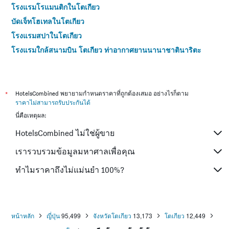
โรงแรมโรแมนติกในโตเกียว
บัดเจ็ทโฮเทลในโตเกียว
โรงแรมสปาในโตเกียว
โรงแรมใกล้สนามบิน โตเกียว ท่าอากาศยานนานาชาตินาริตะ
โรงแรมใกล้สนามบิน ท่าอากาศยานนานาชาติโตเกียว
โรงแรม 4 ดาวในโตเกียว
โรงแรม 5 ดาวในโตเกียว
*
HotelsCombined พยายามกำหนดราคาที่ถูกต้องเสมอ อย่างไรก็ตาม
ราคาไม่สามารถรับประกันได้
นี่คือเหตุผล:
HotelsCombined ไม่ใช่ผู้ขาย
เรารวบรวมข้อมูลมหาศาลเพื่อคุณ
ทำไมราคาถึงไม่แม่นยำ 100%?
หน้าหลัก
ญี่ปุ่น
95,499
จังหวัดโตเกียว
13,173
โตเกียว
12,449