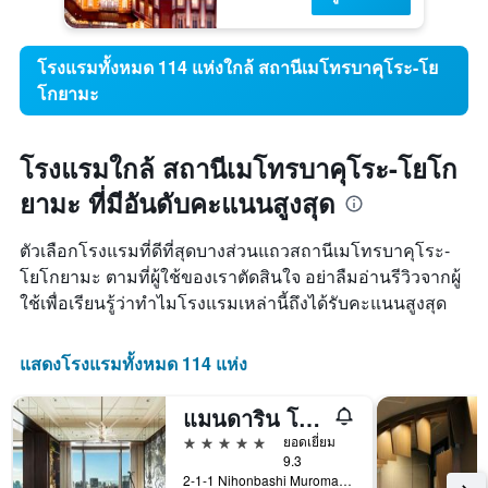
โรงแรมทั้งหมด 114 แห่งใกล้ สถานีเมโทรบาคุโระ-โย
โกยามะ
โรงแรมใกล้ สถานีเมโทรบาคุโระ-โยโก
ยามะ ที่มีอันดับคะแนนสูงสุด
ตัวเลือกโรงแรมที่ดีที่สุดบางส่วนแถวสถานีเมโทรบาคุโระ-
โยโกยามะ ตามที่ผู้ใช้ของเราตัดสินใจ อย่าลืมอ่านรีวิวจากผู้
ใช้เพื่อเรียนรู้ว่าทำไมโรงแรมเหล่านี้ถึงได้รับคะแนนสูงสุด
แสดงโรงแรมทั้งหมด 114 แห่ง
แมนดาริน โอเรียนทัล โตเกียว
5 ดาว
ยอดเยี่ยม
9.3
2-1-1 Nihonbashi Muromachi, โตเกียว, ญี่ปุ่น