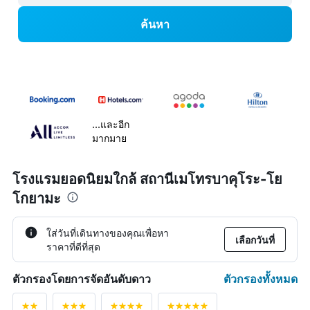
ค้นหา
...และอีก
มากมาย
โรงแรมยอดนิยมใกล้ สถานีเมโทรบาคุโระ-โย
โกยามะ
ใส่วันที่เดินทางของคุณเพื่อหา
เลือกวันที่
ราคาที่ดีที่สุด
ตัวกรองทั้งหมด
ตัวกรองโดยการจัดอันดับดาว