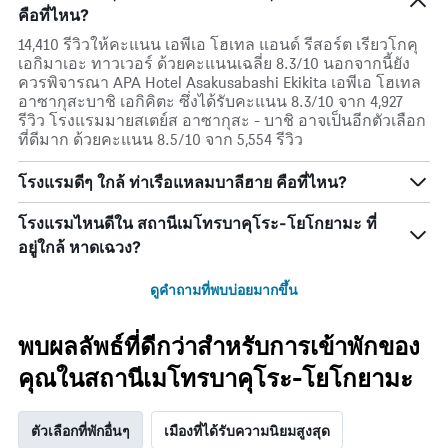
คือที่ไหน?
14,410 รีวิวให้คะแนน เอพีเอ โฮเทล แอนด์ รีสอร์ต เรียวโกคุ
เอกิมาเอะ ทาวเวอร์ ด้วยคะแนนเฉลี่ย 8.3/10 นอกจากนี้ยัง
ควรพิจารณา APA Hotel Asakusabashi Ekikita เอพีเอ โฮเทล
อาซากุสะบาชิ เอกิคิตะ ซึ่งได้รับคะแนน 8.3/10 จาก 4,927
รีวิว โรงแรมมายสเตย์ส อาซากุสะ - บาชิ อาจเป็นอีกตัวเลือก
ที่ดีมาก ด้วยคะแนน 8.5/10 จาก 5,554 รีวิว
โรงแรมดีๆ ใกล้ ท่าเรือแหลมบาลีฮาย คือที่ไหน?
โรงแรมไหนดีใน สถานีเมโทรบาคุโระ-โยโกยามะ ที่
อยู่ใกล้ หาดเฉวง?
ดูคำถามที่พบบ่อยมากขึ้น
พบผลลัพธ์ที่ดีกว่าสำหรับการเข้าพักของ
คุณในสถานีเมโทรบาคุโระ-โยโกยามะ
ตัวเลือกที่พักอื่นๆ
เมืองที่ได้รับความนิยมสูงสุด