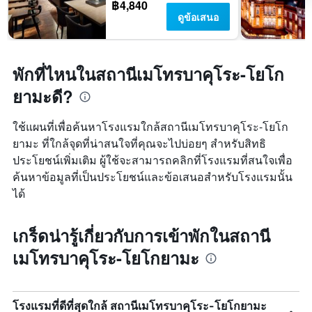
฿4,840
ดูข้อเสนอ
พักที่ไหนในสถานีเมโทรบาคุโระ-โยโก
ยามะดี?
ใช้แผนที่เพื่อค้นหาโรงแรมใกล้สถานีเมโทรบาคุโระ-โยโก
ยามะ ที่ใกล้จุดที่น่าสนใจที่คุณจะไปบ่อยๆ สำหรับสิทธิ
ประโยชน์เพิ่มเติม ผู้ใช้จะสามารถคลิกที่โรงแรมที่สนใจเพื่อ
ค้นหาข้อมูลที่เป็นประโยชน์และข้อเสนอสำหรับโรงแรมนั้น
ได้
เกร็ดน่ารู้เกี่ยวกับการเข้าพักในสถานี
เมโทรบาคุโระ-โยโกยามะ
โรงแรมที่ดีที่สุดใกล้ สถานีเมโทรบาคุโระ-โยโกยามะ