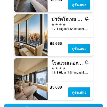
ดูข้อเสนอ
ปาร์คโฮเทล โตเกียว
4 ดาว
1-7-1 Higashi-Shimbashi, Minato-ku, โตเกียว, ญี่ปุ่น
฿5,665
ดูข้อเสนอ
โรงแรมเดอะรอยัลพาร์ค ไอคอนิค โตเกียว ชิโอโดเมะ
4 ดาว
1-6-3 Higashi-Shimbashi, Minato-ku, โตเกียว, ญี่ปุ่น
฿5,088
ดูข้อเสนอ