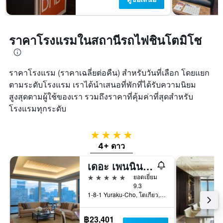
ราคาโรงแรมในสถานีรถไฟชินโตมิโช
ราคาโรงแรม (ราคาเฉลี่ยต่อคืน) สำหรับวันที่เลือก โดยแยก
ตามระดับโรงแรม เราได้นำเสนอที่พักที่ได้รับความนิยม
สูงสุดตามผู้ใช้ของเรา รวมถึงราคาที่คุ้มค่าที่สุดสำหรับ
โรงแรมทุกระดับ
4 ดาว
4+ ดาว
เดอะ เพนนินซูลา โตเกียว
5 ดาว
ยอดเยี่ยม
9.3
1-8-1 Yuraku-Cho, โตเกียว, ญี่ปุ่น
฿23,401