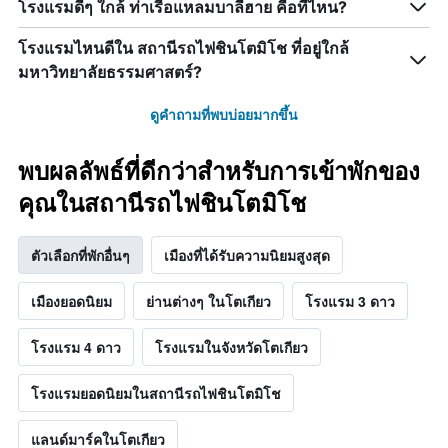
โรงแรมดีๆ ใกล้ ท่าเรือแหลมบาลีฮาย คือที่ไหน?
โรงแรมไหนดีใน สถานีรถไฟชินโตมิโช ที่อยู่ใกล้
มหาวิทยาลัยธรรมศาสตร์?
ดูคำถามที่พบบ่อยมากขึ้น
พบผลลัพธ์ที่ดีกว่าสำหรับการเข้าพักของ
คุณในสถานีรถไฟชินโตมิโช
ตัวเลือกที่พักอื่นๆ
เมืองที่ได้รับความนิยมสูงสุด
เมืองยอดนิยม
ย่านต่างๆ ในโตเกียว
โรงแรม 3 ดาว
โรงแรม 4 ดาว
โรงแรมในจังหวัดโตเกียว
โรงแรมยอดนิยมในสถานีรถไฟชินโตมิโช
แลนด์มาร์คในโตเกียว