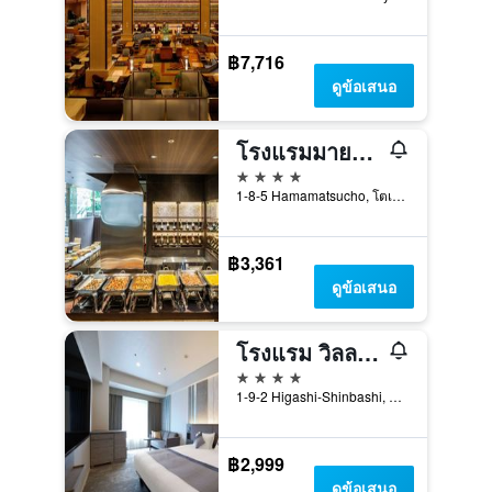
฿7,716
ดูข้อเสนอ
โรงแรมมายสเตย์ส พรีเมียร์ ฮามามะสึโช
4 ดาว
1-8-5 Hamamatsucho, โตเกียว, ญี่ปุ่น
฿3,361
ดูข้อเสนอ
โรงแรม วิลลา ฟงแตน แกรนด์ โตเกียว - ชิโอโดเมะ
4 ดาว
1-9-2 Higashi-Shinbashi, Minato-ku, โตเกียว, ญี่ปุ่น
฿2,999
ดูข้อเสนอ