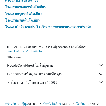
ดีไซน์โฮเต็ลในโตเกียว
โรงแรมครอบครัวในโตเกียว
โรงแรมหรูหราในโตเกียว
โรงแรมธุรกิจในโตเกียว
โรงแรมใกล้สนามบิน โตเกียว ท่าอากาศยานนานาชาตินาริตะ
โรงแรมใกล้สนามบิน ท่าอากาศยานนานาชาติโตเกียว
โรงแรม 4 ดาวในโตเกียว
โรงแรม 5 ดาวในโตเกียว
*
HotelsCombined พยายามกำหนดราคาที่ถูกต้องเสมอ อย่างไรก็ตาม
ราคาไม่สามารถรับประกันได้
นี่คือเหตุผล:
HotelsCombined ไม่ใช่ผู้ขาย
เรารวบรวมข้อมูลมหาศาลเพื่อคุณ
ทำไมราคาถึงไม่แม่นยำ 100%?
หน้าหลัก
ญี่ปุ่น
95,492
จังหวัดโตเกียว
13,170
โตเกียว
12,445