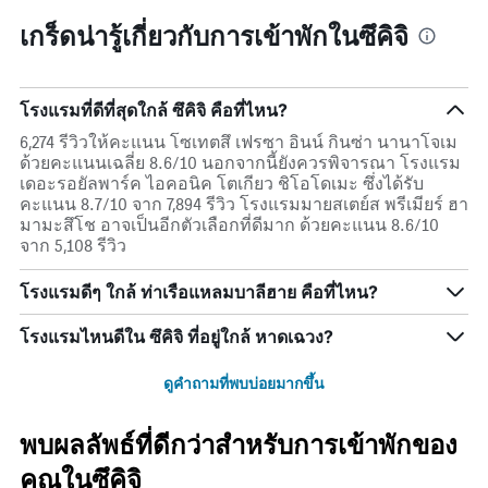
เกร็ดน่ารู้เกี่ยวกับการเข้าพักในซึคิจิ
โรงแรมที่ดีที่สุดใกล้ ซึคิจิ คือที่ไหน?
6,274 รีวิวให้คะแนน โซเทตสึ เฟรซา อินน์ กินซ่า นานาโจเม
ด้วยคะแนนเฉลี่ย 8.6/10 นอกจากนี้ยังควรพิจารณา โรงแรม
เดอะรอยัลพาร์ค ไอคอนิค โตเกียว ชิโอโดเมะ ซึ่งได้รับ
คะแนน 8.7/10 จาก 7,894 รีวิว โรงแรมมายสเตย์ส พรีเมียร์ ฮา
มามะสึโช อาจเป็นอีกตัวเลือกที่ดีมาก ด้วยคะแนน 8.6/10
จาก 5,108 รีวิว
โรงแรมดีๆ ใกล้ ท่าเรือแหลมบาลีฮาย คือที่ไหน?
โรงแรมไหนดีใน ซึคิจิ ที่อยู่ใกล้ หาดเฉวง?
ดูคำถามที่พบบ่อยมากขึ้น
พบผลลัพธ์ที่ดีกว่าสำหรับการเข้าพักของ
คุณในซึคิจิ