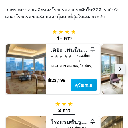
ภาพรวมราคาเฉลี่ยของโรงแรมตามระดับในซึคิจิ เรายังนำ
เสนอโรงแรมยอดนิยมและคุ้มค่าที่สุดในแต่ละระดับ
4 ดาว
4+ ดาว
เดอะ เพนนินซูลา โตเกียว
5 ดาว
ยอดเยี่ยม
9.3
1-8-1 Yuraku-Cho, โตเกียว, ญี่ปุ่น
฿23,199
ดูข้อเสนอ
3 ดาว
3 ดาว
โรงแรมซันรูท กินซ่า
3 ดาว
ยอดเยี่ยม 8.4