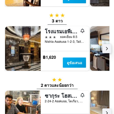
3 ดาว
3 ดาว
โรงแรมเอพีเอ อาซากุสะ ทาวาระมาจิ เอกิมาเอะ
3 ดาว
ยอดเยี่ยม 8.5
Nishia Asakusa 1-2-3, Taito-ku, โตเกียว, ญี่ปุ่น
฿1,620
ดูข้อเสนอ
2 ดาว
2 ดาวและน้อยกว่า
ซากุระ โฮสเทล อาซากุสะ
2-24-2 Asakusa, โตเกียว, ญี่ปุ่น