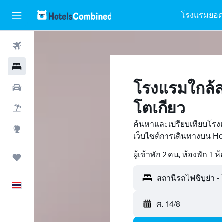
โรงแรมยอด
ตั๋วเครื่องบิน
โรงแรม
โรงแรมใกล้ส
รถเช่า
โตเกียว
เที่ยวบิน+โรงแรม
ค้นหาและเปรียบเทียบโรงแ
สำรวจ
เว็บไซต์การเดินทางบน H
ผู้เข้าพัก 2 คน, ห้องพัก 1 ห
ทริป
ภาษาไทย
ศ. 14/8