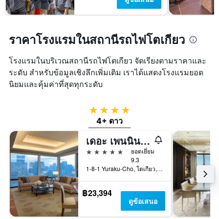
ราคาโรงแรมในสถานีรถไฟโตเกียว
โรงแรมในบริเวณสถานีรถไฟโตเกียว จัดเรียงตามราคาและ
ระดับ สำหรับข้อมูลเชิงลึกเพิ่มเติม เราได้แสดงโรงแรมยอด
นิยมและคุ้มค่าที่สุดทุกระดับ
4 ดาว
4+ ดาว
เดอะ เพนนินซูลา โตเกียว
5 ดาว
ยอดเยี่ยม
9.3
1-8-1 Yuraku-Cho, โตเกียว, ญี่ปุ่น
฿23,394
ดูข้อเสนอ