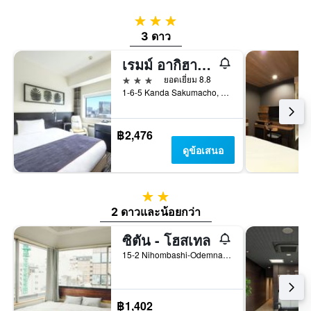
3 ดาว
3 ดาว
เรมม์ อากิฮาบาระ
3 ดาว
ยอดเยี่ยม 8.8
1-6-5 Kanda Sakumacho, Chiyoda-ku, โตเกียว, ญี่ปุ่น
฿2,476
ดูข้อเสนอ
2 ดาว
2 ดาวและน้อยกว่า
ซิตัน - โฮสเทล
15-2 Nihombashi-Odemnacho, โตเกียว, ญี่ปุ่น
฿1,402