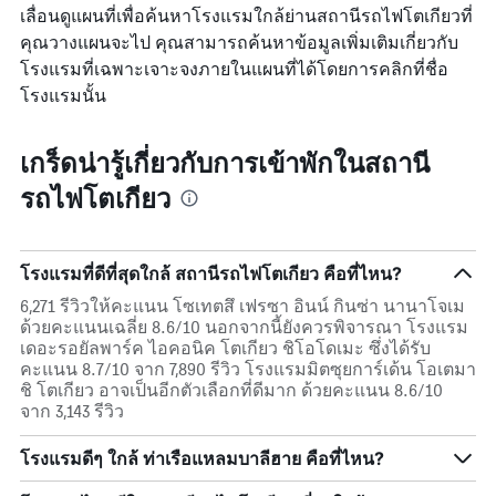
เลื่อนดูแผนที่เพื่อค้นหาโรงแรมใกล้ย่านสถานีรถไฟโตเกียวที่
คุณวางแผนจะไป คุณสามารถค้นหาข้อมูลเพิ่มเติมเกี่ยวกับ
โรงแรมที่เฉพาะเจาะจงภายในแผนที่ได้โดยการคลิกที่ชื่อ
โรงแรมนั้น
เกร็ดน่ารู้เกี่ยวกับการเข้าพักในสถานี
รถไฟโตเกียว
โรงแรมที่ดีที่สุดใกล้ สถานีรถไฟโตเกียว คือที่ไหน?
6,271 รีวิวให้คะแนน โซเทตสึ เฟรซา อินน์ กินซ่า นานาโจเม
ด้วยคะแนนเฉลี่ย 8.6/10 นอกจากนี้ยังควรพิจารณา โรงแรม
เดอะรอยัลพาร์ค ไอคอนิค โตเกียว ชิโอโดเมะ ซึ่งได้รับ
คะแนน 8.7/10 จาก 7,890 รีวิว โรงแรมมิตซุยการ์เด้น โอเตมา
ชิ โตเกียว อาจเป็นอีกตัวเลือกที่ดีมาก ด้วยคะแนน 8.6/10
จาก 3,143 รีวิว
โรงแรมดีๆ ใกล้ ท่าเรือแหลมบาลีฮาย คือที่ไหน?